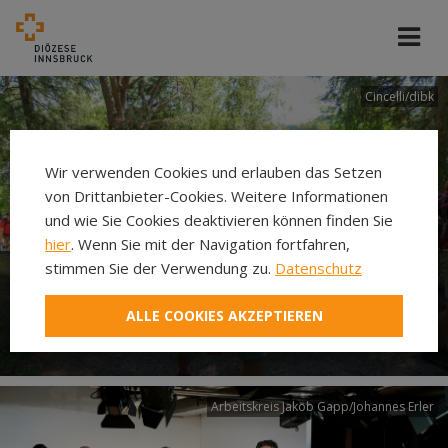
Cincelli/dibk
Wir verwenden Cookies und erlauben das Setzen
von Drittanbieter-Cookies. Weitere Informationen
und wie Sie Cookies deaktivieren können finden Sie
hier
. Wenn Sie mit der Navigation fortfahren,
stimmen Sie der Verwendung zu.
Datenschutz
Neuer Pilgerweg Via
ALLE COOKIES AKZEPTIEREN
Laudato si’
Arbeitskreis Jakob Gapp/Johannes Erler