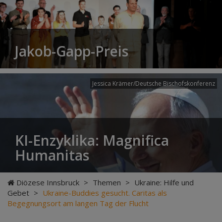
Jakob-Gapp-Preis
Jessica Krämer/Deutsche Bischofskonferenz
KI-Enzyklika: Magnifica
Humanitas
Diözese Innsbruck
>
Themen
>
Ukraine: Hilfe und
Gebet
>
Ukraine-Buddies gesucht. Caritas als
Begegnungsort am langen Tag der Flucht