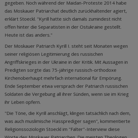
gegeben. Noch während der Maidan-Proteste 2014 habe
das Moskauer Patriarchat deutlich zurückhaltender agiert,
erklärt Stoeckl. "Kyrill hatte sich damals zumindest nicht
offen hinter die Separatisten in der Ostukraine gestellt.
Heute ist das anders."
Der Moskauer Patriarch Kyrill I. steht seit Monaten wegen
seiner religiösen Legitimierung des russischen
Angriffskrieges in der Ukraine in der Kritik. Mit Aussagen in
Predigten sorgte das 75-jährige russisch-orthodoxe
Kirchenoberhaupt mehrfach international für Empörung.
Ende September etwa versprach der Patriarch russischen
Soldaten die Vergebung all ihrer Sünden, wenn sie im Krieg
ihr Leben opfern.
"Die Töne, die Kyrill anschlägt, klingen tatsächlich nach dem,
was auch muslimische Hassprediger sagen", kommentierte
Religionssoziologin Stoeckl im "Falter"-Interview diese
Worte des Moskauer Patriarchen. Die meisten Theologen