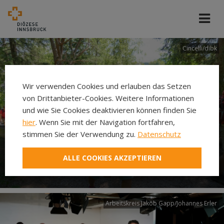
Cincelli/dibk
Wir verwenden Cookies und erlauben das Setzen
von Drittanbieter-Cookies. Weitere Informationen
und wie Sie Cookies deaktivieren können finden Sie
hier
. Wenn Sie mit der Navigation fortfahren,
stimmen Sie der Verwendung zu.
Datenschutz
Neuer Pilgerweg Via
ALLE COOKIES AKZEPTIEREN
Laudato si’
Arbeitskreis Jakob Gapp/Johannes Erler