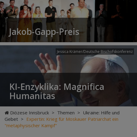
Jakob-Gapp-Preis
Jessica Krämer/Deutsche Bischofskonferenz
KI-Enzyklika: Magnifica
Humanitas
Diözese Innsbruck
>
Themen
>
Ukraine: Hilfe und
Gebet
>
Expertin: Krieg für Moskauer Patriarchat ein
"metaphysischer Kampf"