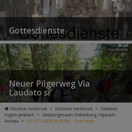
Gottesdienste
Cincelli/dibk
Neuer Pilgerweg Via
Laudato si’
Diözese Innsbruck
>
Diözese Innsbruck
>
Dekanat
Fügen-Jenbach
>
Seelsorgeraum Finkenberg-Hippach-
Aschau
>
LICHT ÜBER`M BERG - Exerzitien