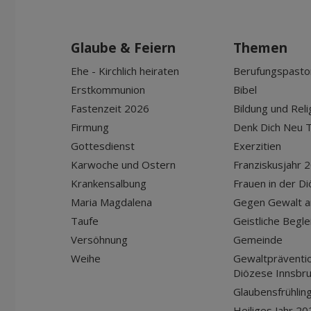
Glaube & Feiern
Themen
Ehe - Kirchlich heiraten
Berufungspasto
Erstkommunion
Bibel
Fastenzeit 2026
Bildung und Reli
Firmung
Denk Dich Neu T
Gottesdienst
Exerzitien
Karwoche und Ostern
Franziskusjahr 
Krankensalbung
Frauen in der D
Maria Magdalena
Gegen Gewalt a
Taufe
Geistliche Begle
Versöhnung
Gemeinde
Weihe
Gewaltpräventio
Diözese Innsbr
Glaubensfrühlin
Heiliges Jahr 20