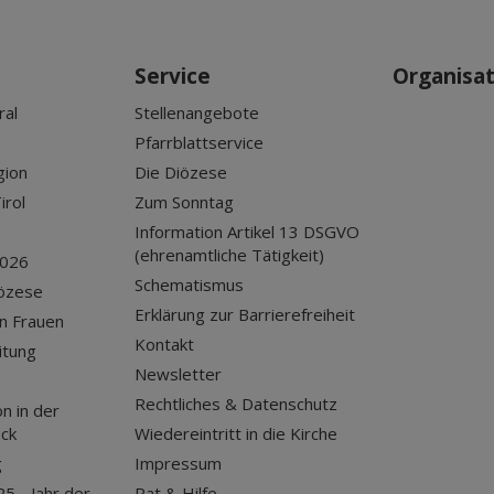
Service
Organisa
ral
Stellenangebote
Pfarrblattservice
gion
Die Diözese
irol
Zum Sonntag
Information Artikel 13 DSGVO
(ehrenamtliche Tätigkeit)
2026
Schematismus
iözese
Erklärung zur Barrierefreiheit
n Frauen
Kontakt
itung
Newsletter
Rechtliches & Datenschutz
n in der
uck
Wiedereintritt in die Kirche
g
Impressum
25 - Jahr der
Rat & Hilfe