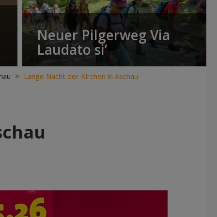
Neuer Pilgerweg Via
Laudato si’
hau
>
Lange Nacht der Kirchen in Aschau
schau