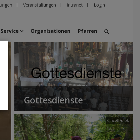
ungen
Veranstaltungen
Intranet
Login
Service
Organisationen
Pfarren
suchen
taltungen
Personen
Pfarren
Einrichtungen
Gottesdienste
Cincelli/dibk