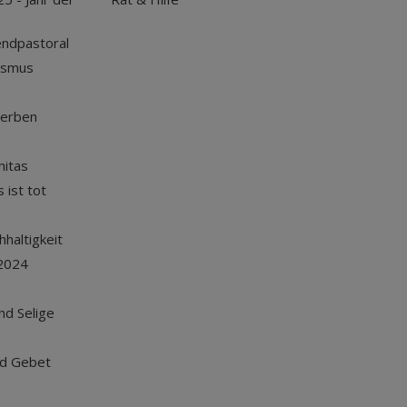
endpastoral
ismus
terben
nitas
 ist tot
haltigkeit
2024
und Selige
nd Gebet