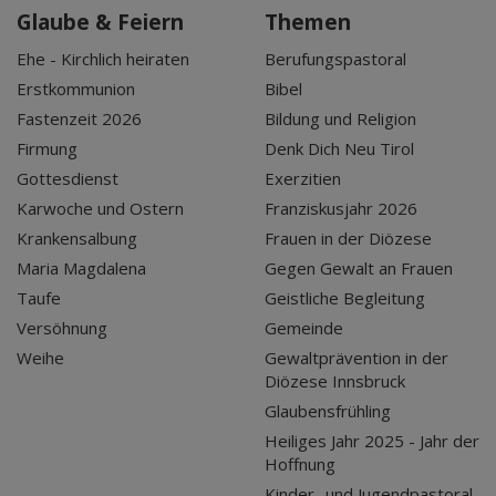
Glaube & Feiern
Themen
Ehe - Kirchlich heiraten
Berufungspastoral
Erstkommunion
Bibel
Fastenzeit 2026
Bildung und Religion
Firmung
Denk Dich Neu Tirol
Gottesdienst
Exerzitien
Karwoche und Ostern
Franziskusjahr 2026
Krankensalbung
Frauen in der Diözese
Maria Magdalena
Gegen Gewalt an Frauen
Taufe
Geistliche Begleitung
Versöhnung
Gemeinde
Weihe
Gewaltprävention in der
Diözese Innsbruck
Glaubensfrühling
Heiliges Jahr 2025 - Jahr der
Hoffnung
Kinder- und Jugendpastoral