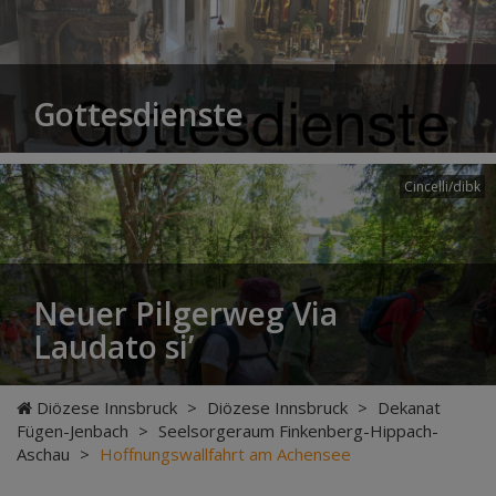
Gottesdienste
Cincelli/dibk
Neuer Pilgerweg Via
Laudato si’
Diözese Innsbruck
>
Diözese Innsbruck
>
Dekanat
Fügen-Jenbach
>
Seelsorgeraum Finkenberg-Hippach-
Aschau
>
Hoffnungswallfahrt am Achensee