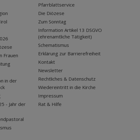
Pfarrblattservice
gion
Die Diözese
irol
Zum Sonntag
Information Artikel 13 DSGVO
(ehrenamtliche Tätigkeit)
2026
Schematismus
iözese
Erklärung zur Barrierefreiheit
n Frauen
Kontakt
itung
Newsletter
Rechtliches & Datenschutz
n in der
uck
Wiedereintritt in die Kirche
g
Impressum
25 - Jahr der
Rat & Hilfe
endpastoral
ismus