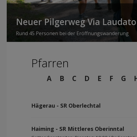
Neuer Pilgerweg Via Laudato 
Rund 45 Personen bei der Eröffnungswanderung
Pfarren
A
B
C
D
E
F
G
Hägerau - SR Oberlechtal
Haiming - SR Mittleres Oberinntal