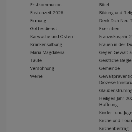
Erstkommunion
Bibel
Fastenzeit 2026
Bildung und Reli
Firmung
Denk Dich Neu T
Gottesdienst
Exerzitien
Karwoche und Ostern
Franziskusjahr 
Krankensalbung
Frauen in der D
Maria Magdalena
Gegen Gewalt a
Taufe
Geistliche Begle
Versöhnung
Gemeinde
Weihe
Gewaltpräventio
Diözese Innsbr
Glaubensfrühlin
Heiliges Jahr 20
Hoffnung
Kinder- und Jug
Kirche und Tour
Kirchenbeitrag