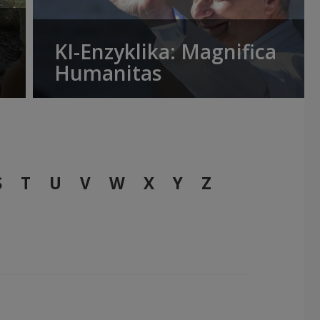
KI-Enzyklika: Magnifica
Humanitas
S
T
U
V
W
X
Y
Z