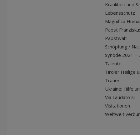
Krankheit und S
Lebensschutz
Magnifica Huma
Papst Franziskus
Papstwahl
Schöpfung / Nach
Synode 2021 – 
Talente
Tiroler Heilige 
Trauer
Ukraine: Hilfe u
Via Laudato si'
Visitationen
Weltweit verbu
© Diözese Innsbruck | 2024