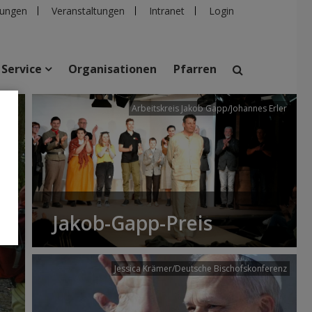
ungen
Veranstaltungen
Intranet
Login
Service
Organisationen
Pfarren
/dibk
Arbeitskreis Jakob Gapp/Johannes Erler
suchen
taltungen
Personen
Pfarren
Einrichtungen
Jakob-Gapp-Preis
Jessica Krämer/Deutsche Bischofskonferenz