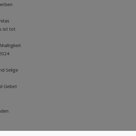
terben
nitas
 ist tot
haltigkeit
2024
und Selige
nd Gebet
nden
Nach oben