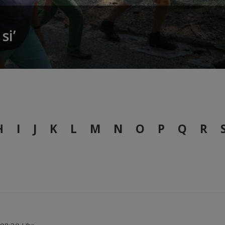
si’
H
I
J
K
L
M
N
O
P
Q
R