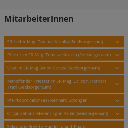
MitarbeiterInnen
SR-Leiter Mag. Tomasz Kukulka (Seelsorgeraum)
Pfarrer im SR Mag. Tomasz Kukulka (Seelsorgeraum)
Vikar im SR Mag. Amos Baraza (Seelsorgeraum)
Mithelfender Priester im SR Mag. Lic. spir. Herbert
Traxl (Seelsorgeraum)
Pfarrkoordinator (ea) Reinhard Schonger
Organisationsreferent Egon Pahle (Seelsorgeraum)
Sekretärin Brigitte Hundertpfund-Rauter