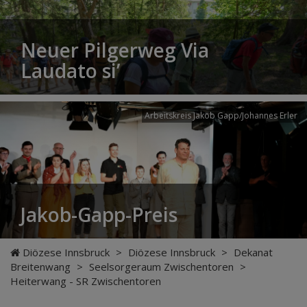
Neuer Pilgerweg Via
Laudato si’
Arbeitskreis Jakob Gapp/Johannes Erler
Jakob-Gapp-Preis
Diözese Innsbruck
>
Diözese Innsbruck
>
Dekanat
Breitenwang
>
Seelsorgeraum Zwischentoren
>
Heiterwang - SR Zwischentoren