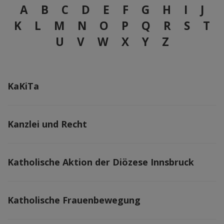
A
B
C
D
E
F
G
H
I
J
K
L
M
N
O
P
Q
R
S
T
U
V
W
X
Y
Z
KaKiTa
Kanzlei und Recht
Katholische Aktion der Diözese Innsbruck
Katholische Frauenbewegung