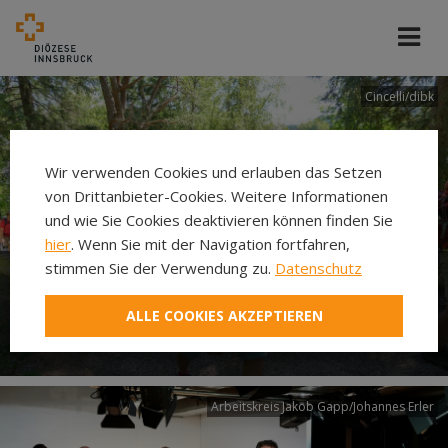
Cincelli/dibk
Wir verwenden Cookies und erlauben das Setzen
von Drittanbieter-Cookies. Weitere Informationen
und wie Sie Cookies deaktivieren können finden Sie
hier
. Wenn Sie mit der Navigation fortfahren,
stimmen Sie der Verwendung zu.
Datenschutz
Neuer Pilgerweg Via
ALLE COOKIES AKZEPTIEREN
Laudato si’
Arbeitskreis Jakob Gapp/Johannes Erler