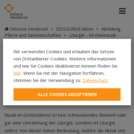
Diözese Innsbruck
>
SEELSORGE.leben
>
Abteilung
Pfarre und Gemeinschaften
>
Liturgie - Kirchenmusik -
Sakramente
>
Kirchenmusik
>
Handreichungen zur
musikalischen Gestaltung liturgischer Feiern
Wir verwenden Cookies und erlauben das Setzen
von Drittanbieter-Cookies. Weitere Informationen
und wie Sie Cookies deaktivieren können finden Sie
Handreichungen zur
hier
. Wenn Sie mit der Navigation fortfahren,
musikalischen Gestaltung
stimmen Sie der Verwendung zu.
Datenschutz
liturgischer Feiern
ALLE COOKIES AKZEPTIEREN
Musik im Gottesdienst ist kein schmückendes Beiwerk oder
gar eine Umrahmung der Liturgie, sondern ist Liturgie
selbst. Von dieser hohen Bedeutung, welche die Musik seit