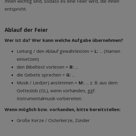
Ihnen wichtig sind, sodass es eine Feier wird, die Ihnen
entspricht.
Ablauf der Feier
Wer ist da? Wer kann welche Aufgabe übernehmen?
Leitung / den Ablauf gewährleisten =
L:
… (Namen
einsetzen)
den Bibeltext vorlesen =
B:
…
die Gebete sprechen =
G:
…
Musik / Lied(er) anstimmen =
M:
… z. B. aus dem
Gotteslob (GL), wenn vorhanden, ggf.
Instrumentalmusik vorbereiten.
Wenn möglich bzw. vorhanden, bitte bereitstellen:
Große Kerze / Osterkerze, Zünder