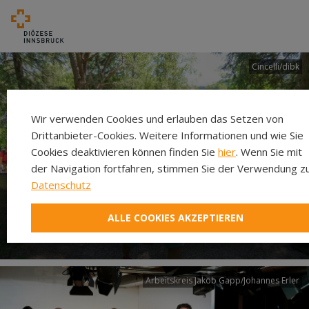
Cincelli/dibk
Wir verwenden Cookies und erlauben das Setzen von
Drittanbieter-Cookies. Weitere Informationen und wie Sie
Cookies deaktivieren können finden Sie
hier
. Wenn Sie mit
der Navigation fortfahren, stimmen Sie der Verwendung zu
Datenschutz
Neuer Pilgerweg Via
ALLE COOKIES AKZEPTIEREN
Laudato si’
Arbeitskreis Jakob Gapp/Johannes Erler