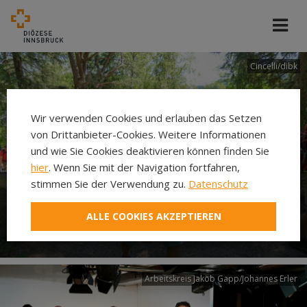
Cincelli/dibk
Wir verwenden Cookies und erlauben das Setzen
von Drittanbieter-Cookies. Weitere Informationen
und wie Sie Cookies deaktivieren können finden Sie
hier
. Wenn Sie mit der Navigation fortfahren,
stimmen Sie der Verwendung zu.
Datenschutz
Neuer Pilgerweg Via
ALLE COOKIES AKZEPTIEREN
Laudato si’
Arbeitskreis Jakob Gapp/Johannes Erler