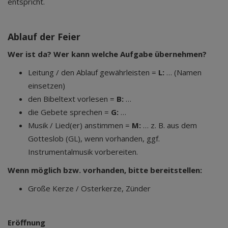
entspricht.
Ablauf der Feier
Wer ist da? Wer kann welche Aufgabe übernehmen?
Leitung / den Ablauf gewährleisten =
L:
… (Namen
einsetzen)
den Bibeltext vorlesen =
B:
…
die Gebete sprechen =
G:
…
Musik / Lied(er) anstimmen =
M:
… z. B. aus dem
Gotteslob (GL), wenn vorhanden, ggf.
Instrumentalmusik vorbereiten.
Wenn möglich bzw. vorhanden, bitte bereitstellen:
Große Kerze / Osterkerze, Zünder
Eröffnung