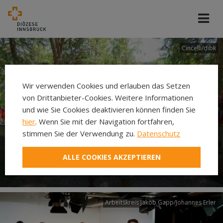
Cincelli/dibk
Wir verwenden Cookies und erlauben das Setzen
von Drittanbieter-Cookies. Weitere Informationen
und wie Sie Cookies deaktivieren können finden Sie
hier
. Wenn Sie mit der Navigation fortfahren,
stimmen Sie der Verwendung zu.
Datenschutz
Neuer Pilgerweg Via
ALLE COOKIES AKZEPTIEREN
Laudato si’
Arbeitskreis Jakob Gapp/Johannes Erler