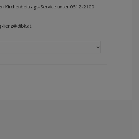
en Kirchenbeitrags-Service unter
0512-2100
g-lienz@dibk.at
.