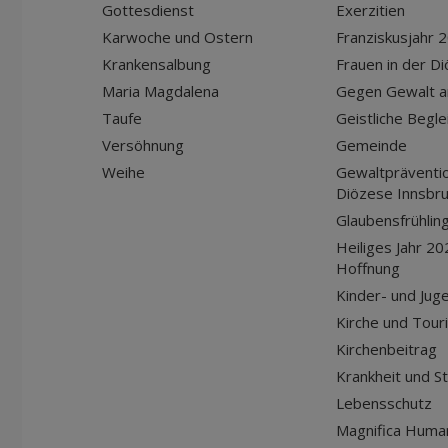
Gottesdienst
Exerzitien
Karwoche und Ostern
Franziskusjahr 
Krankensalbung
Frauen in der D
Maria Magdalena
Gegen Gewalt a
Taufe
Geistliche Begle
Versöhnung
Gemeinde
Weihe
Gewaltpräventio
Diözese Innsbr
Glaubensfrühlin
Heiliges Jahr 20
Hoffnung
Kinder- und Jug
Kirche und Tour
Kirchenbeitrag
Krankheit und S
Lebensschutz
Magnifica Huma