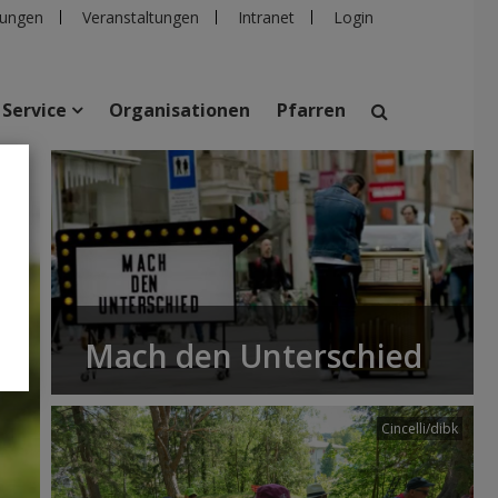
ungen
Veranstaltungen
Intranet
Login
Service
Organisationen
Pfarren
suchen
taltungen
Personen
Pfarren
Einrichtungen
Mach den Unterschied
Cincelli/dibk