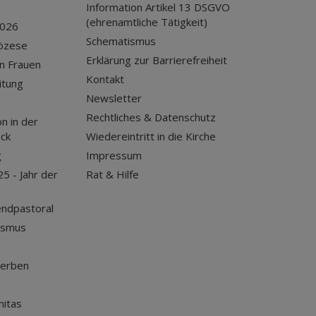
Information Artikel 13 DSGVO
(ehrenamtliche Tätigkeit)
2026
Schematismus
iözese
Erklärung zur Barrierefreiheit
n Frauen
Kontakt
itung
Newsletter
Rechtliches & Datenschutz
n in der
uck
Wiedereintritt in die Kirche
g
Impressum
25 - Jahr der
Rat & Hilfe
endpastoral
ismus
terben
nitas