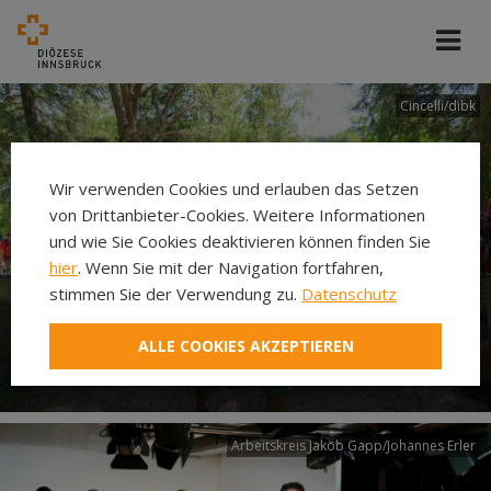
Cincelli/dibk
Wir verwenden Cookies und erlauben das Setzen
von Drittanbieter-Cookies. Weitere Informationen
und wie Sie Cookies deaktivieren können finden Sie
hier
. Wenn Sie mit der Navigation fortfahren,
stimmen Sie der Verwendung zu.
Datenschutz
Neuer Pilgerweg Via
ALLE COOKIES AKZEPTIEREN
Laudato si’
Arbeitskreis Jakob Gapp/Johannes Erler