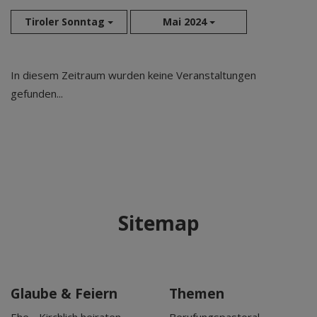
Tiroler Sonntag
Mai 2024
Aug 2026
In diesem Zeitraum wurden keine Veranstaltungen
Sep 2026
gefunden...
Okt 2026
Nov 2026
Dez 2026
Jan 2027
Feb 2027
Mär 2027
Sitemap
Apr 2027
Mai 2027
Jun 2027
Jul 2027
Glaube & Feiern
Themen