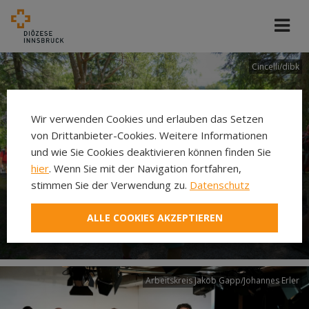
Cincelli/dibk
Wir verwenden Cookies und erlauben das Setzen
von Drittanbieter-Cookies. Weitere Informationen
und wie Sie Cookies deaktivieren können finden Sie
hier
. Wenn Sie mit der Navigation fortfahren,
stimmen Sie der Verwendung zu.
Datenschutz
Neuer Pilgerweg Via
ALLE COOKIES AKZEPTIEREN
Laudato si’
Arbeitskreis Jakob Gapp/Johannes Erler