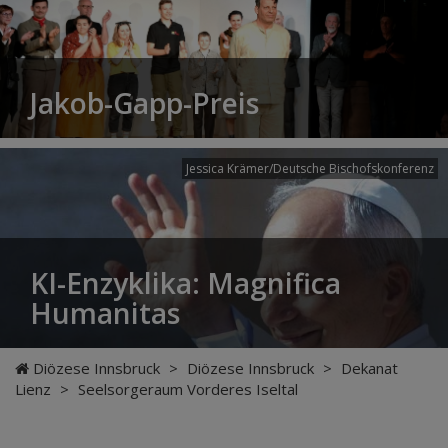
Jakob-Gapp-Preis
Jessica Krämer/Deutsche Bischofskonferenz
KI-Enzyklika: Magnifica
Humanitas
Diözese Innsbruck
>
Diözese Innsbruck
>
Dekanat
Lienz
>
Seelsorgeraum Vorderes Iseltal