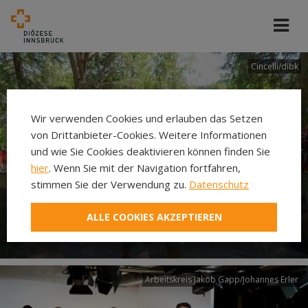
Cincelli/dibk
Wir verwenden Cookies und erlauben das Setzen
von Drittanbieter-Cookies. Weitere Informationen
und wie Sie Cookies deaktivieren können finden Sie
hier
. Wenn Sie mit der Navigation fortfahren,
stimmen Sie der Verwendung zu.
Datenschutz
Neuer Pilgerweg Via
ALLE COOKIES AKZEPTIEREN
Laudato si’
Arbeitskreis Jakob Gapp/Johannes Erler