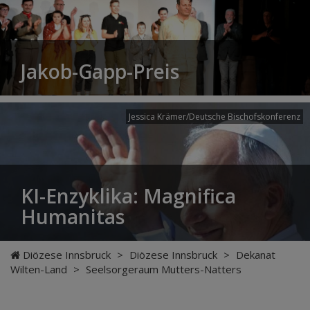
Jakob-Gapp-Preis
Jessica Krämer/Deutsche Bischofskonferenz
KI-Enzyklika: Magnifica
Humanitas
Diözese Innsbruck
>
Diözese Innsbruck
>
Dekanat
Wilten-Land
>
Seelsorgeraum Mutters-Natters