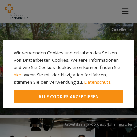
Cincelli/dibk
Wir verwenden Cookies und erlauben das Setzen
von Drittanbieter-Cookies. Weitere Informationen
und wie Sie Cookies deaktivieren können finden Sie
hier
. Wenn Sie mit der Navigation fortfahren,
stimmen Sie der Verwendung zu.
Datenschutz
Neuer Pilgerweg Via
ALLE COOKIES AKZEPTIEREN
Laudato si’
Arbeitskreis Jakob Gapp/Johannes Erler