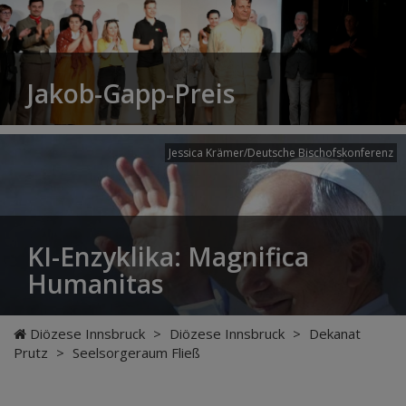
Jakob-Gapp-Preis
Jessica Krämer/Deutsche Bischofskonferenz
KI-Enzyklika: Magnifica
Humanitas
Diözese Innsbruck
>
Diözese Innsbruck
>
Dekanat
Prutz
>
Seelsorgeraum Fließ