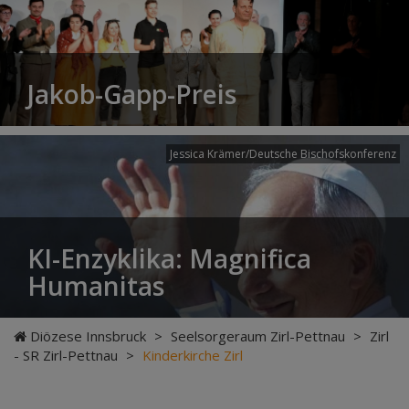
Jakob-Gapp-Preis
Jessica Krämer/Deutsche Bischofskonferenz
KI-Enzyklika: Magnifica
Humanitas
Diözese Innsbruck
>
Seelsorgeraum Zirl-Pettnau
>
Zirl
- SR Zirl-Pettnau
>
Kinderkirche Zirl