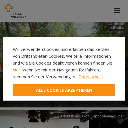
Cincelli/dibk
Wir verwenden Cookies und erlauben das Setzen
von Drittanbieter-Cookies. Weitere Informationen
und wie Sie Cookies deaktivieren können finden Sie
hier
. Wenn Sie mit der Navigation fortfahren,
stimmen Sie der Verwendung zu.
Datenschutz
Neuer Pilgerweg Via
ALLE COOKIES AKZEPTIEREN
Laudato si’
Arbeitskreis Jakob Gapp/Johannes Erler