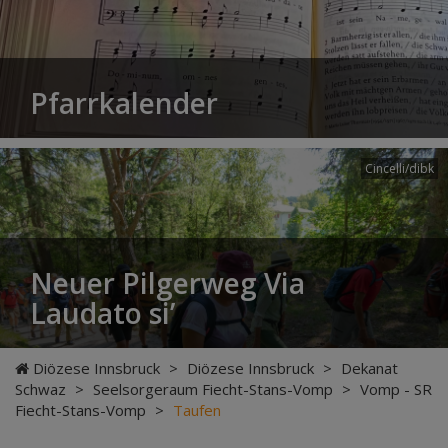
Pfarrkalender
Cincelli/dibk
Neuer Pilgerweg Via
Laudato si’
Diözese Innsbruck
>
Diözese Innsbruck
>
Dekanat
Schwaz
>
Seelsorgeraum Fiecht-Stans-Vomp
>
Vomp - SR
Fiecht-Stans-Vomp
>
Taufen