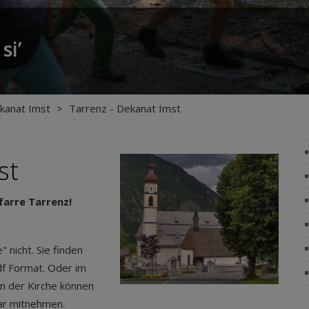
si’
kanat Imst
>
Tarrenz - Dekanat Imst
st
arre Tarrenz!
 nicht. Sie finden
df Format. Oder im
In der Kirche können
lar mitnehmen.