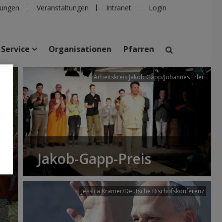
ungen
Veranstaltungen
Intranet
Login
Service
Organisationen
Pfarren
/dibk
Arbeitskreis Jakob Gapp/Johannes Erler
suchen
taltungen
Personen
Pfarren
Einrichtungen
Jakob-Gapp-Preis
Jessica Krämer/Deutsche Bischofskonferenz