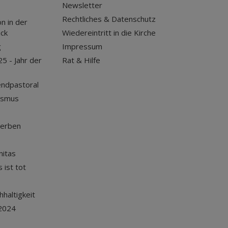
Newsletter
Rechtliches & Datenschutz
n in der
uck
Wiedereintritt in die Kirche
g
Impressum
25 - Jahr der
Rat & Hilfe
endpastoral
ismus
terben
nitas
 ist tot
haltigkeit
2024