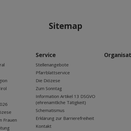
Sitemap
Service
Organisa
ral
Stellenangebote
Pfarrblattservice
gion
Die Diözese
irol
Zum Sonntag
Information Artikel 13 DSGVO
(ehrenamtliche Tätigkeit)
2026
Schematismus
iözese
Erklärung zur Barrierefreiheit
n Frauen
Kontakt
itung