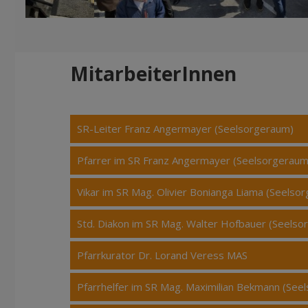
MitarbeiterInnen
SR-Leiter Franz Angermayer (Seelsorgeraum)
Pfarrer im SR Franz Angermayer (Seelsorgeraum
Vikar im SR Mag. Olivier Bonianga Liama (Seelso
Std. Diakon im SR Mag. Walter Hofbauer (Seelso
Pfarrkurator Dr. Lorand Veress MAS
Pfarrhelfer im SR Mag. Maximilian Bekmann (See