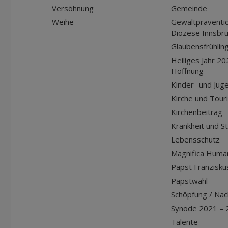
Versöhnung
Gemeinde
Weihe
Gewaltpräventio
Diözese Innsbr
Glaubensfrühlin
Heiliges Jahr 20
Hoffnung
Kinder- und Jug
Kirche und Tour
Kirchenbeitrag
Krankheit und S
Lebensschutz
Magnifica Huma
Papst Franziskus
Papstwahl
Schöpfung / Nach
Synode 2021 – 
Talente