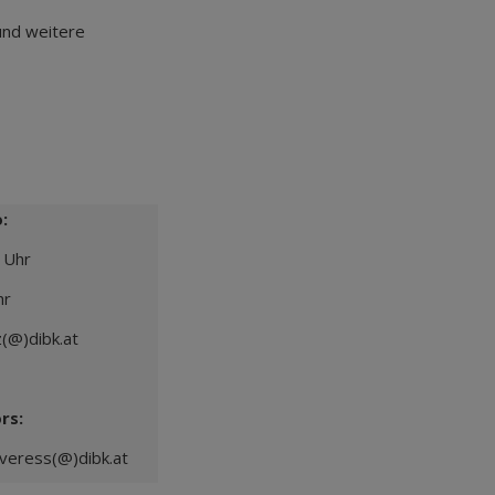
und weitere
:
 Uhr
hr
z(@)dibk.at
ors:
veress(@)dibk.at