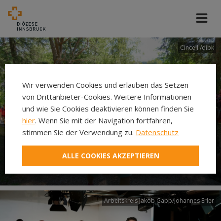
Cincelli/dibk
Wir verwenden Cookies und erlauben das Setzen
von Drittanbieter-Cookies. Weitere Informationen
und wie Sie Cookies deaktivieren können finden Sie
hier
. Wenn Sie mit der Navigation fortfahren,
stimmen Sie der Verwendung zu.
Datenschutz
Neuer Pilgerweg Via
ALLE COOKIES AKZEPTIEREN
Laudato si’
Arbeitskreis Jakob Gapp/Johannes Erler