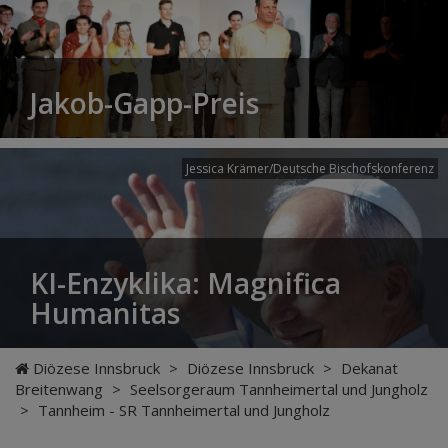
Jakob-Gapp-Preis
Jessica Krämer/Deutsche Bischofskonferenz
KI-Enzyklika: Magnifica
Humanitas
Diözese Innsbruck
>
Diözese Innsbruck
>
Dekanat
Breitenwang
>
Seelsorgeraum Tannheimertal und Jungholz
>
Tannheim - SR Tannheimertal und Jungholz