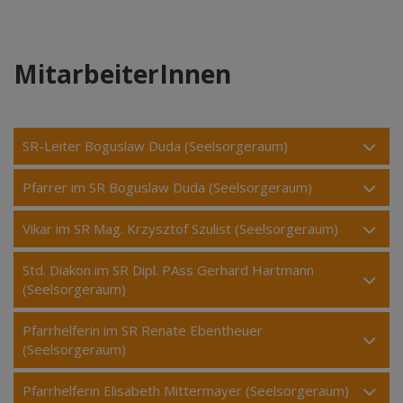
MitarbeiterInnen
SR-Leiter Boguslaw Duda (Seelsorgeraum)
Pfarrer im SR Boguslaw Duda (Seelsorgeraum)
Vikar im SR Mag. Krzysztof Szulist (Seelsorgeraum)
Std. Diakon im SR Dipl. PAss Gerhard Hartmann
(Seelsorgeraum)
Pfarrhelferin im SR Renate Ebentheuer
(Seelsorgeraum)
Pfarrhelferin Elisabeth Mittermayer (Seelsorgeraum)