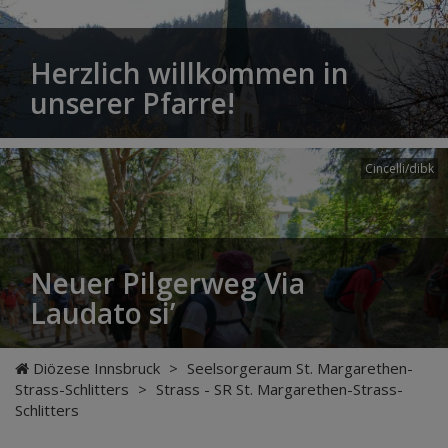
Herzlich willkommen in
unserer Pfarre!
Cincelli/dibk
Neuer Pilgerweg Via
Laudato si’
Diözese Innsbruck
>
Seelsorgeraum St. Margarethen-
Strass-Schlitters
>
Strass - SR St. Margarethen-Strass-
Schlitters