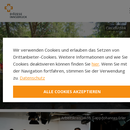
Cincelli/dibk
Wir verwenden Cookies und erlauben das Setzen von
Drittanbieter-Cookies. Weitere Informationen und wie Sie
Cookies deaktivieren können finden Sie
hier
. Wenn Sie mit
der Navigation fortfahren, stimmen Sie der Verwendung
zu.
Datenschutz
Neuer Pilgerweg Via
ALLE COOKIES AKZEPTIEREN
Laudato si’
Arbeitskreis Jakob Gapp/Johannes Erler