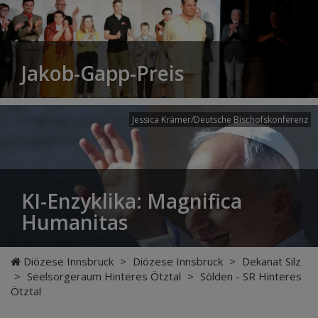
Jakob-Gapp-Preis
Jessica Krämer/Deutsche Bischofskonferenz
KI-Enzyklika: Magnifica
Humanitas
Diözese Innsbruck
>
Diözese Innsbruck
>
Dekanat Silz
>
Seelsorgeraum Hinteres Ötztal
>
Sölden - SR Hinteres
Ötztal