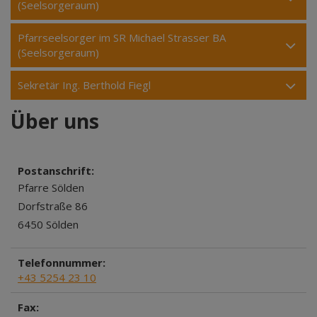
(Seelsorgeraum)
Pfarrseelsorger im SR Michael Strasser BA
(Seelsorgeraum)
Sekretär Ing. Berthold Fiegl
Über uns
Postanschrift:
Pfarre Sölden
Dorfstraße 86
6450 Sölden
Telefonnummer:
+43 5254 23 10
Fax: