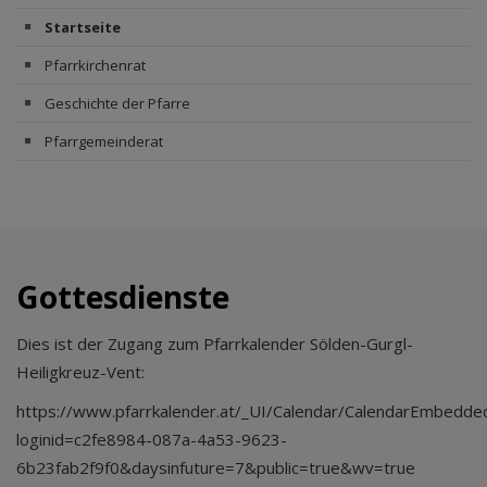
Startseite
Pfarrkirchenrat
Geschichte der Pfarre
Pfarrgemeinderat
Gottesdienste
Dies ist der Zugang zum Pfarrkalender Sölden-Gurgl-
Heiligkreuz-Vent:
https://www.pfarrkalender.at/_UI/Calendar/CalendarEmbedde
loginid=c2fe8984-087a-4a53-9623-
6b23fab2f9f0&daysinfuture=7&public=true&wv=true