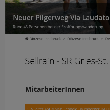
Neuer Pilgerweg Via Laudato 
Rund 45 Personen bei der Eröffnungswanderung
Diözese Innsbruck
>
Diözese Innsbruck
>
De
Sellrain - SR Gries-St
MitarbeiterInnen
SR-Leiter Abt MMag. Leopold Baumberger BA O