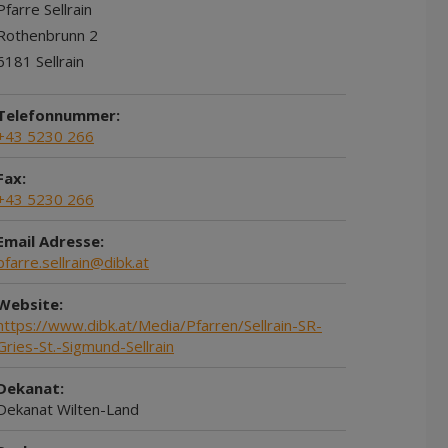
Pfarre Sellrain
Rothenbrunn 2
6181 Sellrain
Telefonnummer:
+43 5230 266
Fax:
+43 5230 266
Email Adresse:
pfarre.sellrain@dibk.at
Website:
https://www.dibk.at/Media/Pfarren/Sellrain-SR-
Gries-St.-Sigmund-Sellrain
Dekanat:
Dekanat Wilten-Land