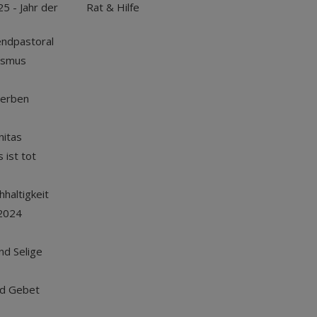
25 - Jahr der
Rat & Hilfe
endpastoral
ismus
terben
nitas
 ist tot
haltigkeit
2024
und Selige
nd Gebet