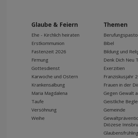
Glaube & Feiern
Themen
Ehe - Kirchlich heiraten
Berufungspasto
Erstkommunion
Bibel
Fastenzeit 2026
Bildung und Reli
Firmung
Denk Dich Neu T
Gottesdienst
Exerzitien
Karwoche und Ostern
Franziskusjahr 
Krankensalbung
Frauen in der D
Maria Magdalena
Gegen Gewalt a
Taufe
Geistliche Begle
Versöhnung
Gemeinde
Weihe
Gewaltpräventio
Diözese Innsbr
Glaubensfrühlin