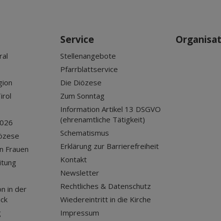
Service
Organisa
ral
Stellenangebote
Pfarrblattservice
gion
Die Diözese
irol
Zum Sonntag
Information Artikel 13 DSGVO
(ehrenamtliche Tätigkeit)
2026
Schematismus
iözese
Erklärung zur Barrierefreiheit
n Frauen
Kontakt
itung
Newsletter
Rechtliches & Datenschutz
n in der
uck
Wiedereintritt in die Kirche
g
Impressum