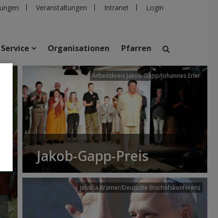
ungen
Veranstaltungen
Intranet
Login
Service
Organisationen
Pfarren
/dibk
Arbeitskreis Jakob Gapp/Johannes Erler
suchen
taltungen
Personen
Pfarren
Einrichtungen
Jakob-Gapp-Preis
Jessica Krämer/Deutsche Bischofskonferenz