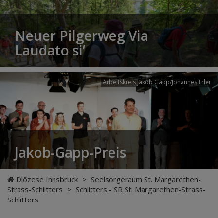
Neuer Pilgerweg Via
Laudato si’
Arbeitskreis Jakob Gapp/Johannes Erler
Jakob-Gapp-Preis
Diözese Innsbruck
>
Seelsorgeraum St. Margarethen-
Strass-Schlitters
>
Schlitters - SR St. Margarethen-Strass-
Schlitters