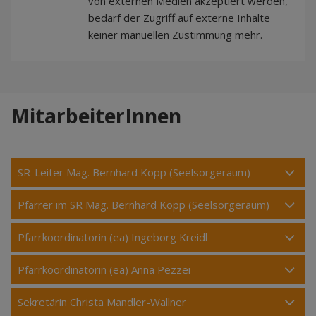
von externen Medien akzeptiert werden,
bedarf der Zugriff auf externe Inhalte
keiner manuellen Zustimmung mehr.
MitarbeiterInnen
SR-Leiter Mag. Bernhard Kopp (Seelsorgeraum)
Pfarrer im SR Mag. Bernhard Kopp (Seelsorgeraum)
Pfarrkoordinatorin (ea) Ingeborg Kreidl
Pfarrkoordinatorin (ea) Anna Pezzei
Sekretärin Christa Mandler-Wallner