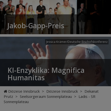
Jakob-Gapp-Preis
Jessica Krämer/Deutsche Bischofskonferenz
KI-Enzyklika: Magnifica
Humanitas
Diözese Innsbruck
>
Diözese Innsbruck
>
Dekanat
Prutz
>
Seelsorgeraum Sonnenplateau
>
Ladis - SR
Sonnenplateau