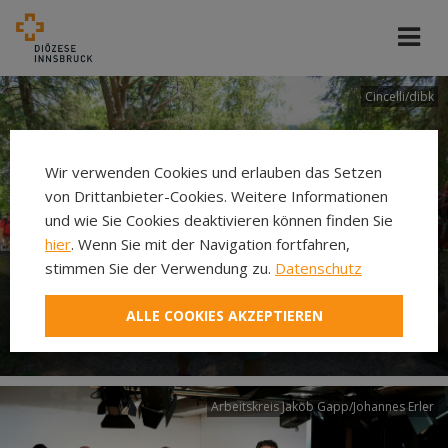
Cincelli/dibk
Wir verwenden Cookies und erlauben das Setzen
von Drittanbieter-Cookies. Weitere Informationen
und wie Sie Cookies deaktivieren können finden Sie
hier
. Wenn Sie mit der Navigation fortfahren,
stimmen Sie der Verwendung zu.
Datenschutz
Neuer Pilgerweg Via
ALLE COOKIES AKZEPTIEREN
Laudato si’
Arbeitskreis Jakob Gapp/Johannes Erler