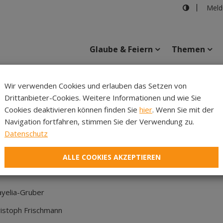
Meld
Glaube & Feiern
Themen
kanat Innsbruck
>
Seelsorgeraum Pius-Rum-NeuRum
>
Innsbr
Wir verwenden Cookies und erlauben das Setzen von
Drittanbieter-Cookies. Weitere Informationen und wie Sie
Inhalte
Verans
Cookies deaktivieren können finden Sie
hier
. Wenn Sie mit der
Navigation fortfahren, stimmen Sie der Verwendung zu.
ieder
Datenschutz
ALLE COOKIES AKZEPTIEREN
Gruber
ph Frischmann