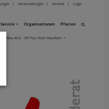
ungen
Veranstaltungen
Intranet
Login
Service
Organisationen
Pfarren
uck-Neu-Arzl - SR Pius-Rum-NeuRum
>
suchen
taltungen
Personen
Pfarren
Einrichtungen