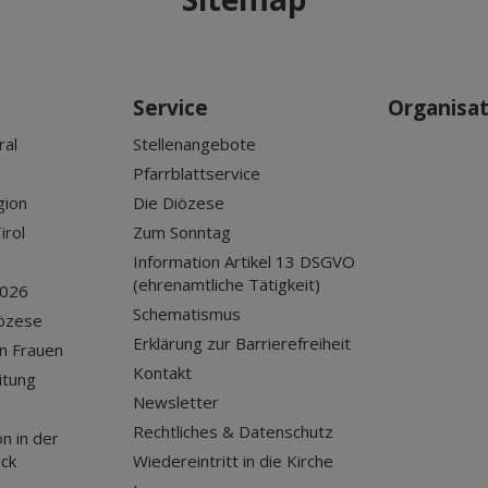
Service
Organisa
ral
Stellenangebote
Pfarrblattservice
gion
Die Diözese
irol
Zum Sonntag
Information Artikel 13 DSGVO
(ehrenamtliche Tätigkeit)
2026
Schematismus
iözese
Erklärung zur Barrierefreiheit
n Frauen
Kontakt
itung
Newsletter
Rechtliches & Datenschutz
n in der
uck
Wiedereintritt in die Kirche