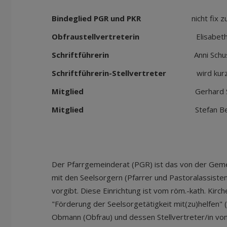
Bindeglied PGR und PKR
nicht fix zugeo
Obfraustellvertreterin
Elisabeth Par
Schriftführerin
Anni Schust
Schriftführerin-Stellvertreter
wird kurzfri
Mitglied
Gerhard Schö
Mitglied
Stefan Berna
Der Pfarrgemeinderat (PGR) ist das von der Ge
mit den Seelsorgern (Pfarrer und Pastoralassistent
vorgibt. Diese Einrichtung ist vom röm.-kath. Kir
"Förderung der Seelsorgetätigkeit mit(zu)helfen" (
Obmann (Obfrau) und dessen Stellvertreter/in von