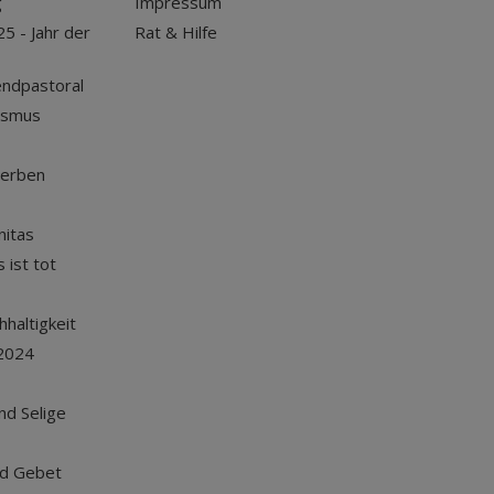
g
Impressum
25 - Jahr der
Rat & Hilfe
endpastoral
ismus
terben
nitas
 ist tot
haltigkeit
2024
und Selige
nd Gebet