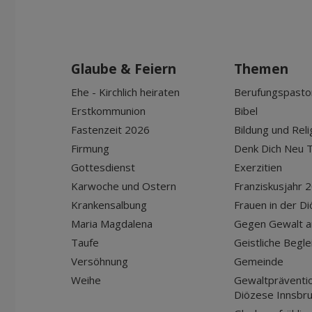
Glaube & Feiern
Themen
Ehe - Kirchlich heiraten
Berufungspasto
Erstkommunion
Bibel
Fastenzeit 2026
Bildung und Reli
Firmung
Denk Dich Neu T
Gottesdienst
Exerzitien
Karwoche und Ostern
Franziskusjahr 
Krankensalbung
Frauen in der D
Maria Magdalena
Gegen Gewalt a
Taufe
Geistliche Begle
Versöhnung
Gemeinde
Weihe
Gewaltpräventio
Diözese Innsbr