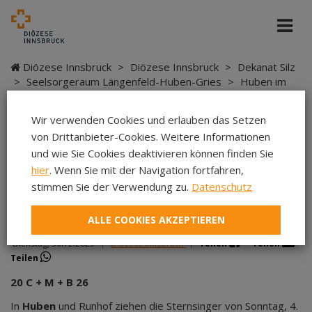
Diözese Innsbruck
>
Diözese Innsbruck
>
Dekanat Silz
>
Seelsorgeraum Längenfeld-Huben-Gries
>
Huben im
Ötztal - SR Längenfeld-Huben-Gries
>
Dreikönigsaktion
Wir verwenden Cookies und erlauben das Setzen
von Drittanbieter-Cookies. Weitere Informationen
und wie Sie Cookies deaktivieren können finden Sie
Dreikönigsaktion
hier
. Wenn Sie mit der Navigation fortfahren,
stimmen Sie der Verwendung zu.
Datenschutz
ALLE COOKIES AKZEPTIEREN
Dienstag, 30.12.2025
|
Diözese Innsbruck
|
Teilen
Teilen
Teilen
20 C + M + B 26
In
Huben
und Runhof ziehen die Sternsinger von Sonntag, 4.