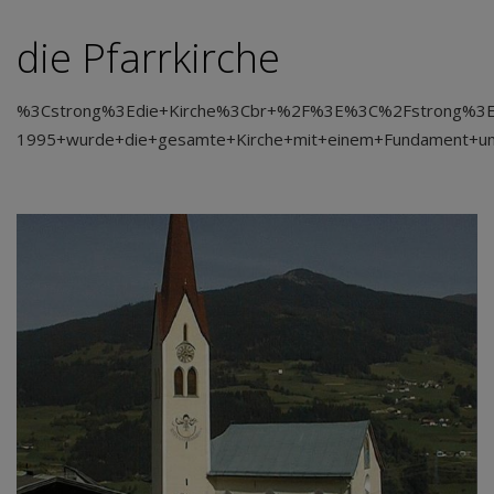
die Pfarrkirche
%3Cstrong%3Edie+Kirche%3Cbr+%2F%3E%3C%2Fstrong%3EDie+
1995+wurde+die+gesamte+Kirche+mit+einem+Fundament+un