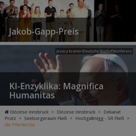
Jakob-Gapp-Preis
Jessica Krämer/Deutsche Bischofskonferenz
KI-Enzyklika: Magnifica
Humanitas
Diözese Innsbruck
>
Diözese Innsbruck
>
Dekanat
Prutz
>
Seelsorgeraum Fließ
>
Hochgallmigg - SR Fließ
>
die Pfarrkirche