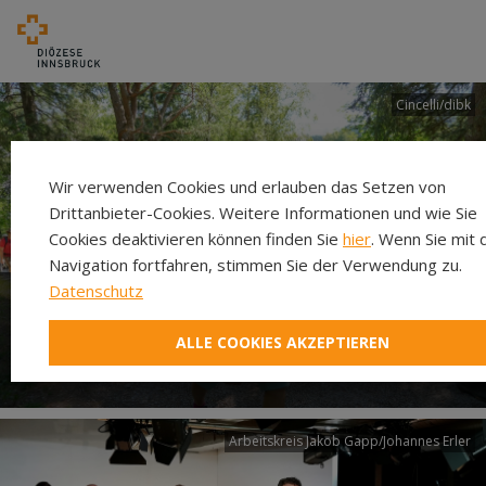
Cincelli/dibk
Wir verwenden Cookies und erlauben das Setzen von
Drittanbieter-Cookies. Weitere Informationen und wie Sie
Cookies deaktivieren können finden Sie
hier
. Wenn Sie mit 
Navigation fortfahren, stimmen Sie der Verwendung zu.
Datenschutz
Neuer Pilgerweg Via
ALLE COOKIES AKZEPTIEREN
Laudato si’
Arbeitskreis Jakob Gapp/Johannes Erler