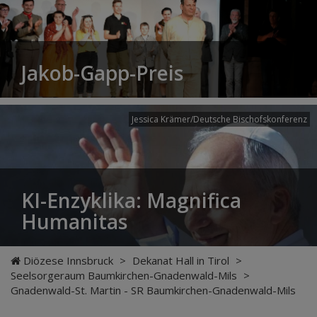
Jakob-Gapp-Preis
Jessica Krämer/Deutsche Bischofskonferenz
KI-Enzyklika: Magnifica
Humanitas
Diözese Innsbruck
>
Dekanat Hall in Tirol
>
Seelsorgeraum Baumkirchen-Gnadenwald-Mils
>
Gnadenwald-St. Martin - SR Baumkirchen-Gnadenwald-Mils