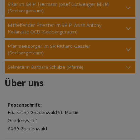
Vikar im SR P. Hermann Josef Gutwenger MHM
(Seelsorgeraum)
Mithelfender Priester im SR P. Anish Antony
Kollaratte OCD (Seelsorgeraum)
Pfarrseelsorger im SR Richard Gassler
(Seelsorgeraum)
Sekretärin Barbara Schulze (Pfarre)
Über uns
Postanschrift:
Filialkirche Gnadenwald St. Martin
Gnadenwald 1
6069 Gnadenwald