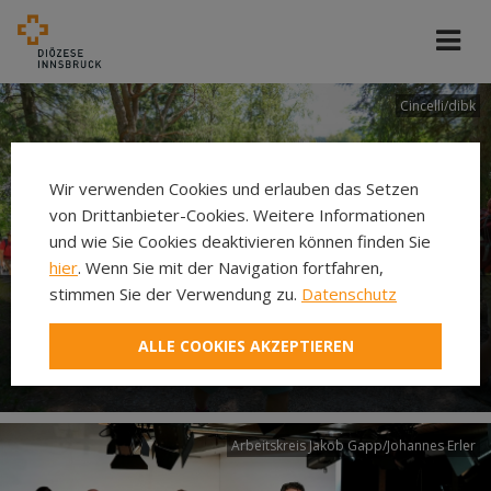
Cincelli/dibk
Wir verwenden Cookies und erlauben das Setzen
von Drittanbieter-Cookies. Weitere Informationen
und wie Sie Cookies deaktivieren können finden Sie
hier
. Wenn Sie mit der Navigation fortfahren,
stimmen Sie der Verwendung zu.
Datenschutz
Neuer Pilgerweg Via
ALLE COOKIES AKZEPTIEREN
Laudato si’
Arbeitskreis Jakob Gapp/Johannes Erler