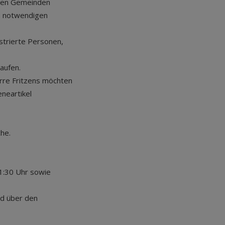
nden Gemeinden
n notwendigen
strierte Personen,
aufen.
rre Fritzens möchten
neartikel
he.
11:30 Uhr sowie
rd über den