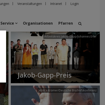
ungen
Veranstaltungen
Intranet
Login
Service
Organisationen
Pfarren
/dibk
Arbeitskreis Jakob Gapp/Johannes Erler
suchen
taltungen
Personen
Pfarren
Einrichtungen
Jakob-Gapp-Preis
Jessica Krämer/Deutsche Bischofskonferenz