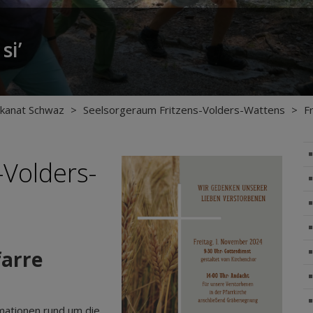
si’
kanat Schwaz
>
Seelsorgeraum Fritzens-Volders-Wattens
>
F
-Volders-
farre
rmationen rund um die