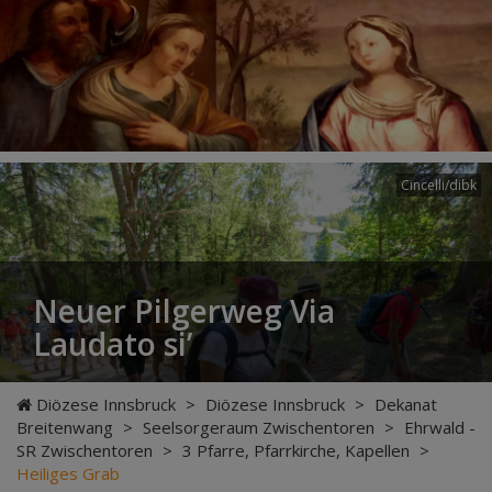
Cincelli/dibk
Neuer Pilgerweg Via
Laudato si’
Diözese Innsbruck
>
Diözese Innsbruck
>
Dekanat
Breitenwang
>
Seelsorgeraum Zwischentoren
>
Ehrwald -
SR Zwischentoren
>
3 Pfarre, Pfarrkirche, Kapellen
>
Heiliges Grab