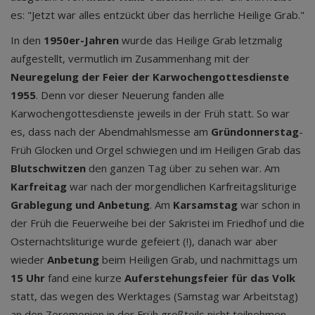
es: "Jetzt war alles entzückt über das herrliche Heilige Grab."
In den
1950er-Jahren
wurde das Heilige Grab letzmalig
aufgestellt, vermutlich im Zusammenhang mit der
Neuregelung der Feier der Karwochengottesdienste
1955
. Denn vor dieser Neuerung fanden alle
Karwochengottesdienste jeweils in der Früh statt. So war
es, dass nach der Abendmahlsmesse am
Gründonnerstag
-
Früh Glocken und Orgel schwiegen und im Heiligen Grab das
Blutschwitzen
den ganzen Tag über zu sehen war. Am
Karfreitag
war nach der morgendlichen Karfreitagsliturige
Grablegung und Anbetung
. Am
Karsamstag
war schon in
der Früh die Feuerweihe bei der Sakristei im Friedhof und die
Osternachtsliturige wurde gefeiert (!), danach war aber
wieder
Anbetung
beim Heiligen Grab, und nachmittags um
15 Uhr
fand eine kurze
Auferstehungsfeier für das Volk
statt, das wegen des Werktages (Samstag war Arbeitstag)
an den Zeremonien in der Früh großteils nicht teilnehmen