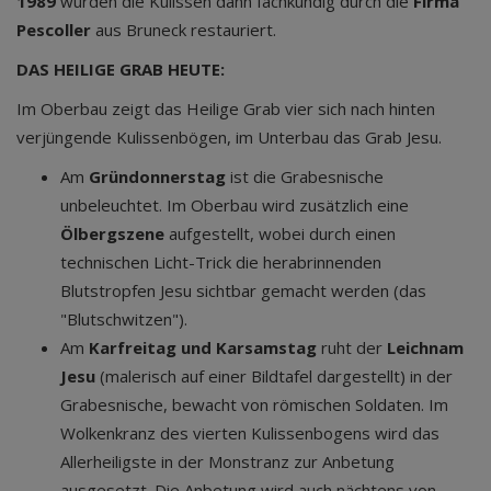
1989
wurden die Kulissen dann fachkundig durch die
Firma
Pescoller
aus Bruneck restauriert.
DAS HEILIGE GRAB HEUTE:
Im Oberbau zeigt das Heilige Grab vier sich nach hinten
verjüngende Kulissenbögen, im Unterbau das Grab Jesu.
Am
Gründonnerstag
ist die Grabesnische
unbeleuchtet. Im Oberbau wird zusätzlich eine
Ölbergszene
aufgestellt, wobei durch einen
technischen Licht-Trick die herabrinnenden
Blutstropfen Jesu sichtbar gemacht werden (das
"Blutschwitzen").
Am
Karfreitag und Karsamstag
ruht der
Leichnam
Jesu
(malerisch auf einer Bildtafel dargestellt) in der
Grabesnische, bewacht von römischen Soldaten. Im
Wolkenkranz des vierten Kulissenbogens wird das
Allerheiligste in der Monstranz zur Anbetung
ausgesetzt. Die Anbetung wird auch nächtens von