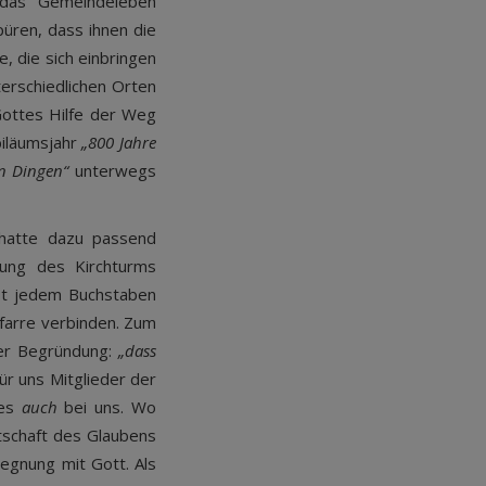
 das Gemeindeleben
püren, dass ihnen die
le, die sich einbringen
erschiedlichen Orten
Gottes Hilfe der Weg
biläumsjahr
„800 Jahre
n Dingen“
unterwegs
 hatte dazu passend
gung des Kirchturms
hst jedem Buchstaben
Pfarre verbinden. Zum
der Begründung:
„dass
für uns Mitglieder der
 es
auch
bei uns. Wo
tschaft des Glaubens
egnung mit Gott. Als