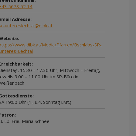
Telefonnummer:
+43 5678 52 14
Email Adresse:
sr-untereslechtal@dibk.at
Website:
https://www.dibk.at/Media/Pfarren/Bschlabs-SR-
Unteres-Lechtal
Erreichbarkeit:
Dienstag, 15.30 – 17.30 Uhr, Mittwoch – Freitag,
jeweils 9.00 – 11.00 Uhr im SR-Büro in
Weißenbach
Gottesdienste:
VA 19:00 Uhr (1., u.4. Sonntag i.Mt.)
Patron:
U. Lb. Frau Mariä Schnee