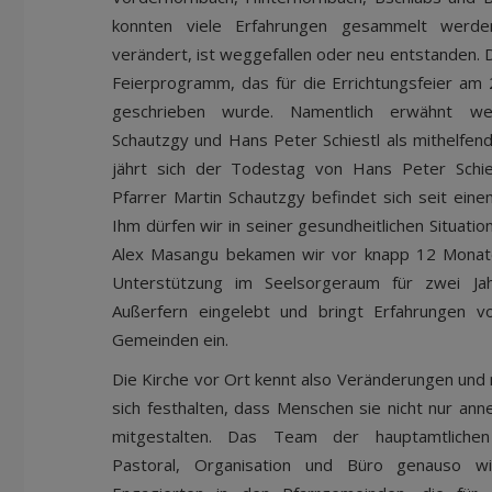
konnten viele Erfahrungen gesammelt werden
verändert, ist weggefallen oder neu entstanden. 
Feierprogramm, das für die Errichtungsfeier a
geschrieben wurde. Namentlich erwähnt we
Schautzgy und Hans Peter Schiestl als mithelfen
jährt sich der Todestag von Hans Peter Schi
Pfarrer Martin Schautzgy befindet sich seit eine
Ihm dürfen wir in seiner gesundheitlichen Situatio
Alex Masangu bekamen wir vor knapp 12 Monaten
Unterstützung im Seelsorgeraum für zwei Jah
Außerfern eingelebt und bringt Erfahrungen vo
Gemeinden ein.
Die Kirche vor Ort kennt also Veränderungen und 
sich festhalten, dass Menschen sie nicht nur an
mitgestalten. Das Team der hauptamtlichen
Pastoral, Organisation und Büro genauso wi