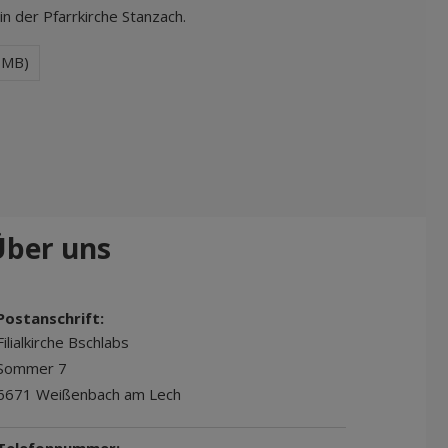
n der Pfarrkirche Stanzach.
7MB)
Über uns
Postanschrift:
Filialkirche Bschlabs
Sommer 7
6671 Weißenbach am Lech