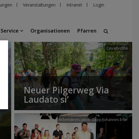
ungen
Veranstaltungen
Intranet
Login
Service
Organisationen
Pfarren
Cincelli/dibk
suchen
taltungen
Personen
Pfarren
Einrichtungen
Neuer Pilgerweg Via
Laudato si’
Arbeitskreis Jakob Gapp/Johannes Erler