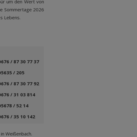
pür um den Wert von
ame Sommertage 2026
es Lebens.
0676 / 87 30 77 37
05635 / 205
0676 / 87 30 77 92
0676 / 31 03 814
05678 / 52 14
0676 / 35 10 142
 in Weißenbach.