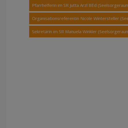
Pfarrhelferin im SR Jutta Arzl BEd (Seelsorgerau
Organisationsreferentin Nicole Wintersteller (S
Sekretärin im SR Manuela Winkler (Seelsorgerau