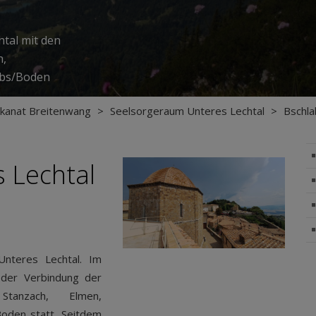
tal mit den
h,
abs/Boden
kanat Breitenwang
>
Seelsorgeraum Unteres Lechtal
>
Bschla
s Lechtal
Unteres Lechtal. Im
 der Verbindung der
Stanzach, Elmen,
Boden statt. Seitdem