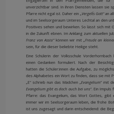
Engagierten in den Pfarrgemeinden, die für
unverzichtbar sind. In ihren Diensten lassen sie s
Pfarre nicht egal ist. Daher ein
„Vergelt´s Gott“
an al
und im Seelsorgeraum Unteres Lechtal an den unt
Positives sehen und bewirken. So lässt sich mit 
in die Zukunft ebnen. Im Anklang zum aktuellen Ju
Franz von Assisi“
können wir mit
„Freude an kleine
sein, für die dieser beliebte Heilige steht.
Eine Schülerin der Volksschule Vorderhornbach
einen Gedanken formuliert. Nach der Besichti
hatten die Schüler:innen die Aufgabe, zu möglic
des Alphabetes ein Wort zu finden, dass sie mit 
„E“ schrieb nun das Mädchen „
Evangelium
“ mit 
Evangelium gibt es doch auch bei uns“
. Ein Impuls 
Pfarre: das Evangelium, das Wort Gottes, gibt
immer wir im Seelsorgeraum leben, die frohe Bo
ist uns zugesagt und darin entscheidend: die Beg