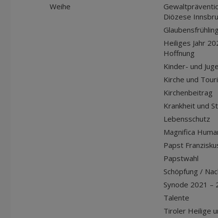
Weihe
Gewaltpräventio
Diözese Innsbr
Glaubensfrühlin
Heiliges Jahr 20
Hoffnung
Kinder- und Jug
Kirche und Tour
Kirchenbeitrag
Krankheit und S
Lebensschutz
Magnifica Huma
Papst Franziskus
Papstwahl
Schöpfung / Nach
Synode 2021 – 
Talente
Tiroler Heilige 