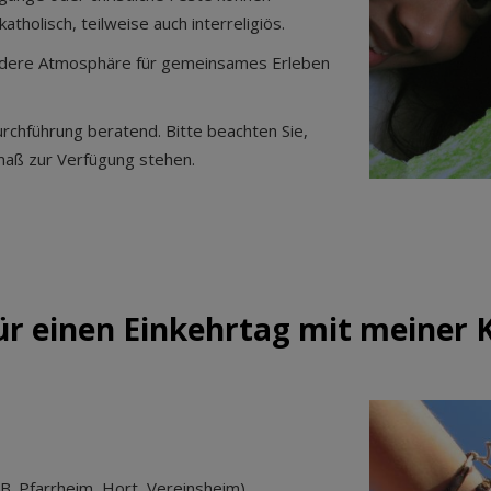
atholisch, teilweise auch interreligiös.
ndere Atmosphäre für gemeinsames Erleben
rchführung beratend. Bitte beachten Sie,
maß zur Verfügung stehen.
 für einen Einkehrtag mit meiner K
 B. Pfarrheim, Hort, Vereinsheim)