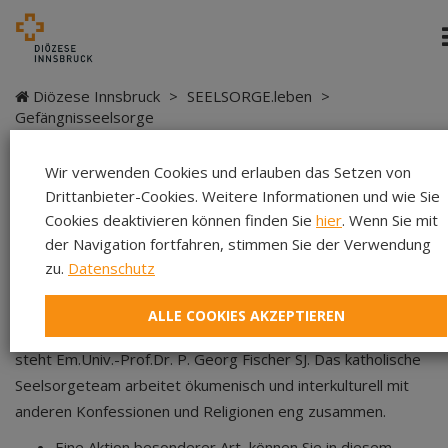
Diözese Innsbruck
>
SEELSORGE.leben
>
Gefängnisseelsorge
Wir verwenden Cookies und erlauben das Setzen von
Gefängnisseelsorge
Drittanbieter-Cookies. Weitere Informationen und wie Sie
Cookies deaktivieren können finden Sie
hier
. Wenn Sie mit
der Navigation fortfahren, stimmen Sie der Verwendung
“Denkt an die Gefangenen, als wäret ihr mitgefangen.“
zu.
Datenschutz
Hebr 13,3
Seit 1. August 2012 koordiniert Dr. Andreas Liebl die
ALLE COOKIES AKZEPTIEREN
Gefängnis-Seelsorge der Diözese Innsbruck, ihm zur Seite
steht Em.Univ.-Prof.Dr. P. Georg Fischer SJ. Das katholische
Seelsorgeteam arbeitet ökumenisch und interkulturell mit
anderen Konfessionen und Religionen eng zusammen.
Eine Aktion besonderer Art, können Sie in diesem