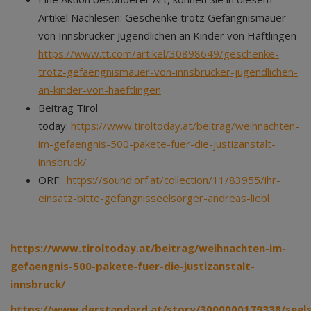
Artikel Nachlesen: Geschenke trotz Gefängnismauer
von Innsbrucker Jugendlichen an Kinder von Häftlingen
https://www.tt.com/artikel/30898649/geschenke-
trotz-gefaengnismauer-von-innsbrucker-jugendlichen-
an-kinder-von-haeftlingen
Beitrag Tirol
today:
https://www.tiroltoday.at/beitrag/weihnachten-
im-gefaengnis-500-pakete-fuer-die-justizanstalt-
innsbruck/
ORF:
https://sound.orf.at/collection/11/83955/ihr-
einsatz-bitte-gefangnisseelsorger-andreas-liebl
https://www.tiroltoday.at/beitrag/weihnachten-im-
gefaengnis-500-pakete-fuer-die-justizanstalt-
innsbruck/
https://www.derstandard.at/story/3000000179338/seel