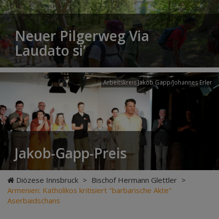
Neuer Pilgerweg Via
Laudato si’
Arbeitskreis Jakob Gapp/Johannes Erler
Jakob-Gapp-Preis
Diözese Innsbruck
>
Bischof Hermann Glettler
>
Armenien: Katholikos kritisiert "barbarische Akte"
Aserbaidschans