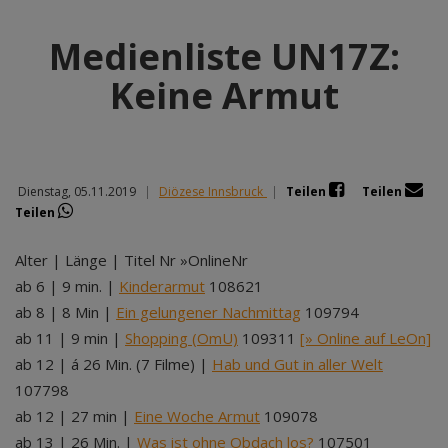
Medienliste UN17Z:
Keine Armut
Dienstag, 05.11.2019
|
Diözese Innsbruck
|
Teilen
Teilen
Teilen
Alter | Länge | Titel Nr »OnlineNr
ab 6 | 9 min. |
Kinderarmut
108621
ab 8 | 8 Min |
Ein gelungener Nachmittag
109794
ab 11 | 9 min |
Shopping (OmU)
109311
[» Online auf LeOn]
ab 12 | á 26 Min. (7 Filme) |
Hab und Gut in aller Welt
107798
ab 12 | 27 min |
Eine Woche Armut
109078
ab 13 | 26 Min. |
Was ist ohne Obdach los?
107501