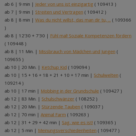
ab 6 | 9 min |
Jeder von uns ist einzigartig
( 109413 )
ab 7 | 9 min |
Streiten und Vertragen
( 109412 )
ab 8 | 8 min |
Was du nicht willst, das man dir tu, ...
( 109366
)
ab 8 | 12'30 + 7'30 |
Fühl mal! Soziale Kompetenzen fördern
( 109448 )
ab 8 | 11 Min. |
Missbrauch von Mädchen und Jungen
(
109655 )
ab 10 | 20 Min. |
Ketchup Kid
( 109094 )
ab 10 | 15 + 16 + 18 + 21 + 10 + 17 min |
Schulwelten
(
109214 )
ab 10 | 17 min |
Mobbing in der Grundschule
( 109427 )
ab 12 | 83 Min. |
Schulschwänzer
( 108252 )
ab 12 | 20 Min. |
Stürzende Tauben
( 109037 )
ab 12 | 70 min |
Animal Farm
( 109263 )
ab 12 | 31 + 29 + 42 min |
Sag, wie es ist!
( 109365 )
ab 12 | 5 min |
Meinungsverschiedenheiten
( 109477 )