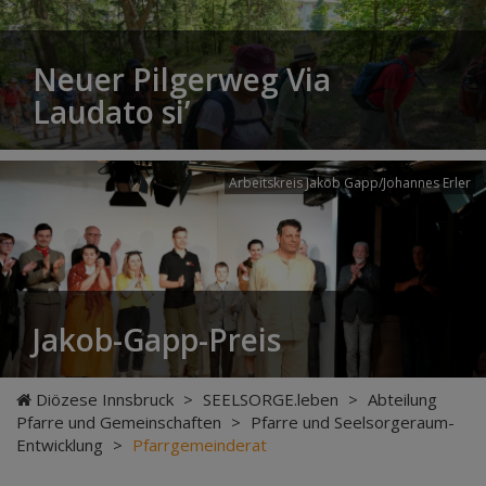
Neuer Pilgerweg Via
Laudato si’
Arbeitskreis Jakob Gapp/Johannes Erler
Jakob-Gapp-Preis
Diözese Innsbruck
>
SEELSORGE.leben
>
Abteilung
Pfarre und Gemeinschaften
>
Pfarre und Seelsorgeraum-
Entwicklung
>
Pfarrgemeinderat