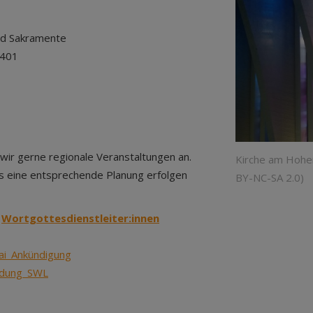
und Sakramente
4401
wir gerne regionale Veranstaltungen an.
Kirche am Hohen
ss eine entsprechende Planung erfolgen
BY-NC-SA 2.0)
-
Wortgottesdienstleiter:innen
i_Ankündigung
ndung_SWL