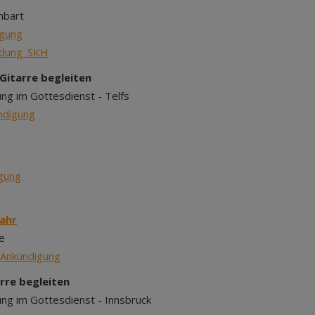
nbart
gung
ndung_SKH
Gitarre begleiten
ng im Gottesdienst - Telfs
ndigung
gung
Jahr
ne
_Ankündigung
arre begleiten
ng im Gottesdienst - Innsbruck