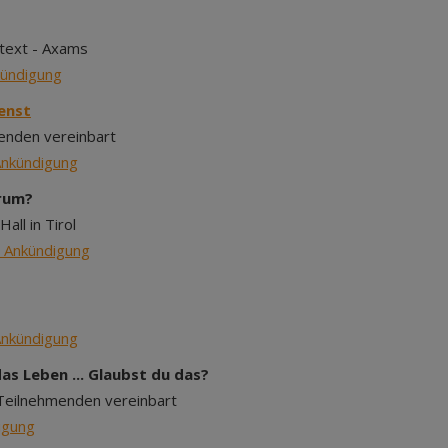
text - Axams
kündigung
enst
enden vereinbart
nkündigung
arum?
all in Tirol
_Ankündigung
nkündigung
das Leben ... Glaubst du das?
 Teilnehmenden vereinbart
igung