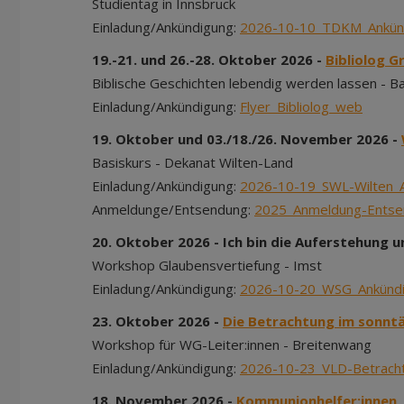
Studientag in Innsbruck
Einladung/Ankündigung:
2026-10-10_TDKM_Ankün
19.-21. und 26.-28. Oktober 2026 -
Bibliolog G
Biblische Geschichten lebendig werden lassen - B
Einladung/Ankündigung:
Flyer_Bibliolog_web
19. Oktober und 03./18./26. November 2026 -
Basiskurs - Dekanat Wilten-Land
Einladung/Ankündigung:
2026-10-19_SWL-Wilten_
Anmeldunge/Entsendung:
2025_Anmeldung-Ents
20. Oktober 2026 - Ich bin die Auferstehung u
Workshop Glaubensvertiefung - Imst
Einladung/Ankündigung:
2026-10-20_WSG_Ankünd
23. Oktober 2026 -
Die Betrachtung im sonnt
Workshop für WG-Leiter:innen - Breitenwang
Einladung/Ankündigung:
2026-10-23_VLD-Betrach
18. November 2026 -
Kommunionhelfer:innen