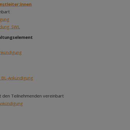
stleiter:innen
nbart
gung
ndung_SWL
taltungselement
nkündigung
n BL-Ankündigung
t den Teilnehmenden vereinbart
nkündigung