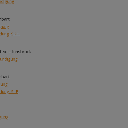
ndigung
nbart
gung
ndung_SKH
ext - Innsbruck
kündigung
nbart
gung
dung_SLE
gung