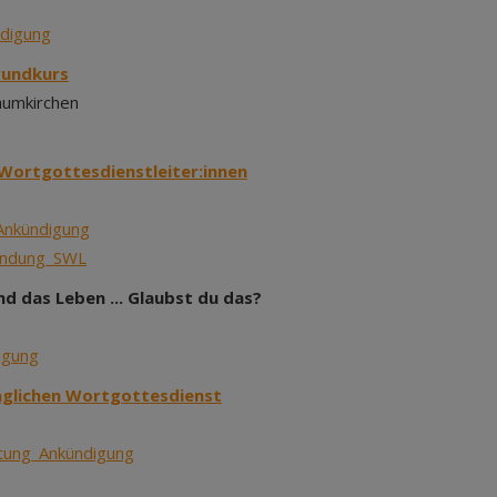
digung
rundkurs
aumkirchen
Wortgottesdienstleiter:innen
Ankündigung
endung_SWL
nd das Leben ... Glaubst du das?
igung
äglichen Wortgottesdienst
tung_Ankündigung