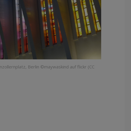
zollernplatz, Berlin ©maywaskind auf flickr (CC