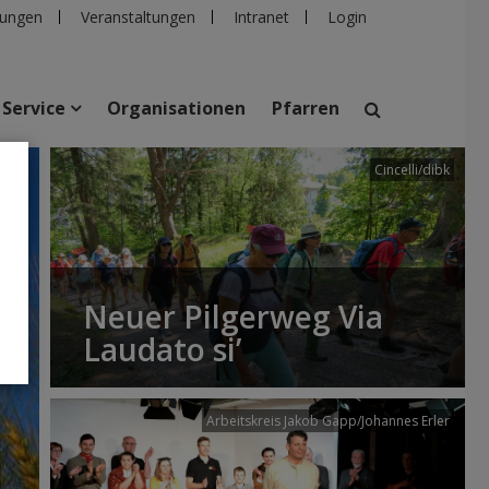
ungen
Veranstaltungen
Intranet
Login
Service
Organisationen
Pfarren
Cincelli/dibk
suchen
taltungen
Personen
Pfarren
Einrichtungen
Neuer Pilgerweg Via
Laudato si’
Arbeitskreis Jakob Gapp/Johannes Erler