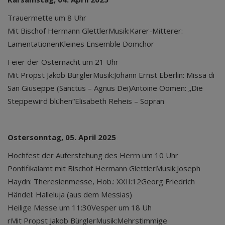
Trauermette um 8 Uhr
Mit Bischof Hermann GlettlerMusik:Karer-Mitterer:
LamentationenKleines Ensemble Domchor
Feier der Osternacht um 21 Uhr
Mit Propst Jakob BürglerMusik:Johann Ernst Eberlin: Missa di
San Giuseppe (Sanctus – Agnus Dei)Antoine Oomen: „Die
Steppewird blühen“Elisabeth Reheis – Sopran
Ostersonntag, 05. April 2025
Hochfest der Auferstehung des Herrn um 10 Uhr
Pontifikalamt mit Bischof Hermann GlettlerMusik:Joseph
Haydn: Theresienmesse, Hob.: XXII:12Georg Friedrich
Händel: Halleluja (aus dem Messias)
Heilige Messe um 11:30
Vesper um 18 Uh
r
Mit Propst Jakob BürglerMusik:Mehrstimmige