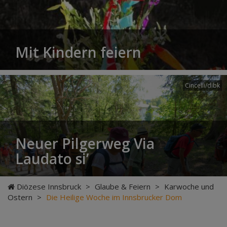
Mit Kindern feiern
Cincelli/dibk
Neuer Pilgerweg Via
Laudato si’
Diözese Innsbruck
>
Glaube & Feiern
>
Karwoche und
Ostern
>
Die Heilige Woche im Innsbrucker Dom