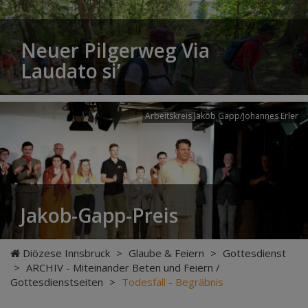
Neuer Pilgerweg Via
Laudato si’
Arbeitskreis Jakob Gapp/Johannes Erler
Jakob-Gapp-Preis
Diözese Innsbruck
>
Glaube & Feiern
>
Gottesdienst
>
ARCHIV - Miteinander Beten und Feiern /
Gottesdienstseiten
>
Todesfall - Begräbnis