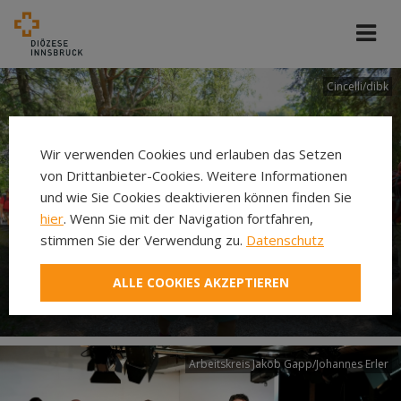
Cincelli/dibk
Wir verwenden Cookies und erlauben das Setzen
von Drittanbieter-Cookies. Weitere Informationen
und wie Sie Cookies deaktivieren können finden Sie
hier
. Wenn Sie mit der Navigation fortfahren,
stimmen Sie der Verwendung zu.
Datenschutz
Neuer Pilgerweg Via
ALLE COOKIES AKZEPTIEREN
Laudato si’
Arbeitskreis Jakob Gapp/Johannes Erler