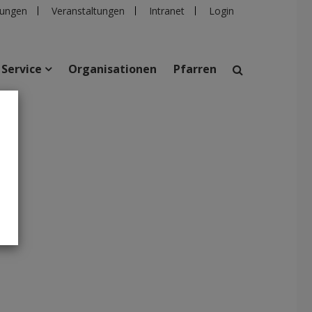
ungen
Veranstaltungen
Intranet
Login
Service
Organisationen
Pfarren
suchen
taltungen
Personen
Pfarren
Einrichtungen