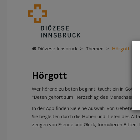
Diözese Innsbruck
>
Themen
>
Hörgott
Hörgott
Wer hörend zu beten beginnt, taucht ein in Gotte
"Beten gehört zum Herzschlag des Menschseins -
In der App finden Sie eine Auswahl von Gebeten -
Sie begleiten durch die Höhen und Tiefen des Allt
zeugen von Freude und Glück, formulieren Bitten,