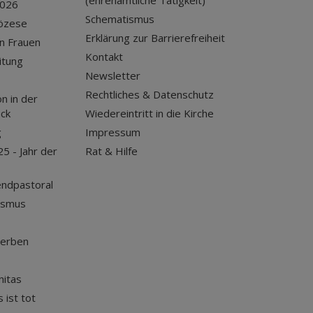
(ehrenamtliche Tätigkeit)
2026
Schematismus
iözese
Erklärung zur Barrierefreiheit
n Frauen
Kontakt
itung
Newsletter
Rechtliches & Datenschutz
n in der
uck
Wiedereintritt in die Kirche
g
Impressum
25 - Jahr der
Rat & Hilfe
endpastoral
ismus
terben
nitas
 ist tot