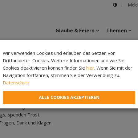
Meld
Glaube & Feiern
Themen
Wir verwenden Cookies und erlauben das Setzen von
Drittanbieter-Cookies. Weitere Informationen und wie Sie
Inhalte
Verans
Cookies deaktivieren können finden Sie
hier
. Wenn Sie mit der
Navigation fortfahren, stimmen Sie der Verwendung zu.
Datenschutz
s heilsame Gegenwart.
 weit mehr als nur eine fromme Übung."
ALLE COOKIES AKZEPTIEREN
 in den Klangfarben des Lebens.
ags, spenden Trost,
 Fragen, Dank und Klagen.