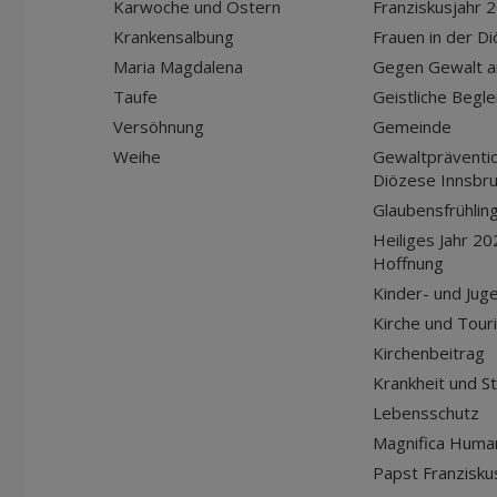
Karwoche und Ostern
Franziskusjahr 
Krankensalbung
Frauen in der D
Maria Magdalena
Gegen Gewalt a
Taufe
Geistliche Begle
Versöhnung
Gemeinde
Weihe
Gewaltpräventio
Diözese Innsbr
Glaubensfrühlin
Heiliges Jahr 20
Hoffnung
Kinder- und Jug
Kirche und Tour
Kirchenbeitrag
Krankheit und S
Lebensschutz
Magnifica Huma
Papst Franziskus