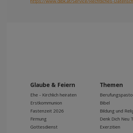
https://www.dibk.at/Service/Rechtliches-Datensc
Glaube & Feiern
Themen
Ehe - Kirchlich heiraten
Berufungspasto
Erstkommunion
Bibel
Fastenzeit 2026
Bildung und Reli
Firmung
Denk Dich Neu T
Gottesdienst
Exerzitien