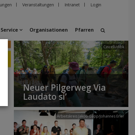
ungen
Veranstaltungen
Intranet
Login
Service
Organisationen
Pfarren
Cincelli/dibk
suchen
taltungen
Personen
Pfarren
Einrichtungen
Neuer Pilgerweg Via
Laudato si’
Arbeitskreis Jakob Gapp/Johannes Erler