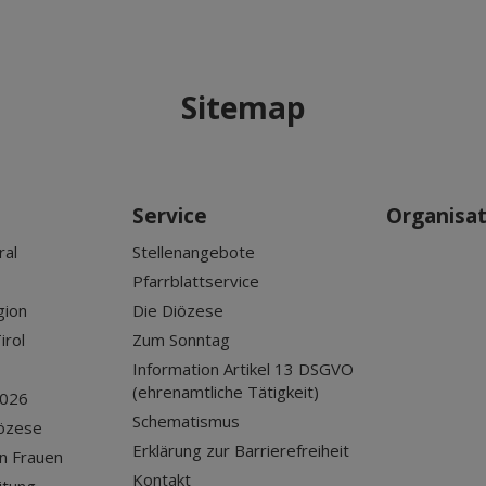
Sitemap
Service
Organisa
ral
Stellenangebote
Pfarrblattservice
gion
Die Diözese
irol
Zum Sonntag
Information Artikel 13 DSGVO
(ehrenamtliche Tätigkeit)
2026
Schematismus
iözese
Erklärung zur Barrierefreiheit
n Frauen
Kontakt