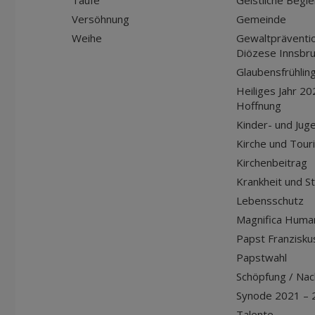
Taufe
Geistliche Begle
Versöhnung
Gemeinde
Weihe
Gewaltpräventio
Diözese Innsbr
Glaubensfrühlin
Heiliges Jahr 20
Hoffnung
Kinder- und Jug
Kirche und Tour
Kirchenbeitrag
Krankheit und S
Lebensschutz
Magnifica Huma
Papst Franziskus
Papstwahl
Schöpfung / Nach
Synode 2021 – 
Talente