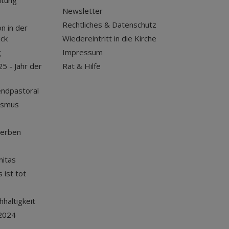
itung
Newsletter
Rechtliches & Datenschutz
n in der
uck
Wiedereintritt in die Kirche
g
Impressum
25 - Jahr der
Rat & Hilfe
endpastoral
ismus
terben
nitas
 ist tot
haltigkeit
2024