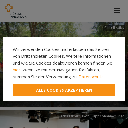
Cincelli/dibk
Wir verwenden Cookies und erlauben das Setzen
von Drittanbieter-Cookies. Weitere Informationen
und wie Sie Cookies deaktivieren können finden Sie
hier
. Wenn Sie mit der Navigation fortfahren,
stimmen Sie der Verwendung zu.
Datenschutz
Neuer Pilgerweg Via
ALLE COOKIES AKZEPTIEREN
Laudato si’
Arbeitskreis Jakob Gapp/Johannes Erler