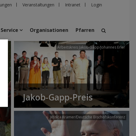
ungen
Veranstaltungen
Intranet
Login
Service
Organisationen
Pfarren
/dibk
Arbeitskreis Jakob Gapp/Johannes Erler
suchen
taltungen
Personen
Pfarren
Einrichtungen
Jakob-Gapp-Preis
Jessica Krämer/Deutsche Bischofskonferenz