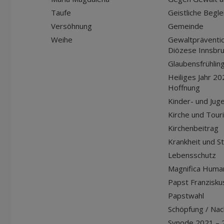
Taufe
Geistliche Begle
Versöhnung
Gemeinde
Weihe
Gewaltpräventio
Diözese Innsbr
Glaubensfrühlin
Heiliges Jahr 20
Hoffnung
Kinder- und Jug
Kirche und Tour
Kirchenbeitrag
Krankheit und S
Lebensschutz
Magnifica Huma
Papst Franziskus
Papstwahl
Schöpfung / Nach
Synode 2021 – 