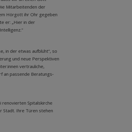
 Die Mitarbeitenden der
sem Hörgott ihr Ohr gegeben
e er: „Hier in der
telligenz.“
e, in der etwas aufblüht“, so
tierung und neue Perspektiven
er:innen vertrauliche,
rf an passende Beratungs‑
i renovierten Spitalskirche
er Stadt. Ihre Türen stehen