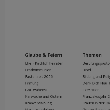
Glaube & Feiern
Themen
Ehe - Kirchlich heiraten
Berufungspasto
Erstkommunion
Bibel
Fastenzeit 2026
Bildung und Reli
Firmung
Denk Dich Neu T
Gottesdienst
Exerzitien
Karwoche und Ostern
Franziskusjahr 
Krankensalbung
Frauen in der D
Maria Magdalena
Gegen Gewalt a