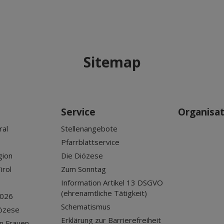
Sitemap
Service
Organisa
ral
Stellenangebote
Pfarrblattservice
gion
Die Diözese
irol
Zum Sonntag
Information Artikel 13 DSGVO
(ehrenamtliche Tätigkeit)
2026
Schematismus
iözese
Erklärung zur Barrierefreiheit
n Frauen