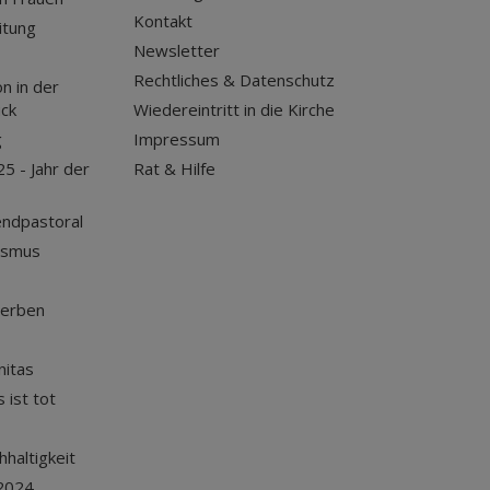
Kontakt
itung
Newsletter
Rechtliches & Datenschutz
n in der
uck
Wiedereintritt in die Kirche
g
Impressum
25 - Jahr der
Rat & Hilfe
endpastoral
ismus
terben
nitas
 ist tot
haltigkeit
2024