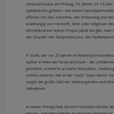
Gesprächsoase am Freitag, 30. Jänner, ihr 25‑Jahr‑
Spitalskirche gefeiert. Seit einem Vierteljahrhunder
offenen Ort des Zuhörens, der Entlastung und der
unabhängig von Herkunft, Alter oder religiöser Bi
Mitzelebranten waren Propst Jakob Bürgler, sein 
der Gründer der Gesprächsoase, der Redemptorist
P. Voith, der vor 25 Jahren im Redemptoristenklo
später in Wien die Gesprächsinsel – die „mittlerw
gründete, erinnerte an seine Motivation: „Seelso
einfach zuhören, hier in der Stadt.“ Dass dieser G
zeigte die große Zahl der Seelsorgenden und Ehre
teilnahmen.
In seiner Predigt hob Bischof Hermann Glettler den 
hervor: „Das Wesentliche an unserem Glauben ist,