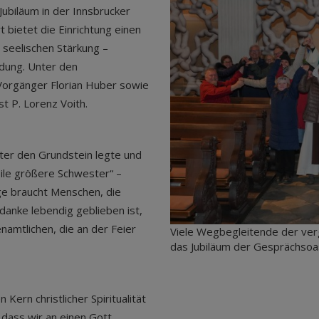
Jubiläum in der Innsbrucker
t bietet die Einrichtung einen
 seelischen Stärkung –
ndung. Unter den
Vorgänger Florian Huber sowie
 P. Lorenz Voith.
ster den Grundstein legte und
eile größere Schwester“ –
rge braucht Menschen, die
edanke lebendig geblieben ist,
namtlichen, die an der Feier
Viele Wegbegleitende der verg
das Jubiläum der Gesprächsoase
Kern christlicher Spiritualität
 dass wir an einen Gott