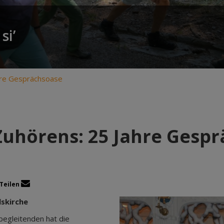
si’
hre Gesprächsoase
Zuhörens: 25 Jahre Gesp
Teilen
lskirche
begleitenden hat die