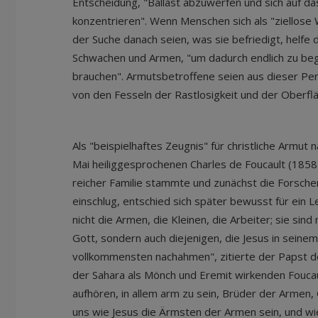
Entscheidung, "Ballast abzuwerfen und sich auf d
konzentrieren". Wenn Menschen sich als "ziellose
der Suche danach seien, was sie befriedigt, helfe
Schwachen und Armen, "um dadurch endlich zu begr
brauchen". Armutsbetroffene seien aus dieser Pers
von den Fesseln der Rastlosigkeit und der Oberfläc
Als "beispielhaftes Zeugnis" für christliche Armut
Mai heiliggesprochenen Charles de Foucault (1858
reicher Familie stammte und zunächst die Forscher
einschlug, entschied sich später bewusst für ein L
nicht die Armen, die Kleinen, die Arbeiter; sie sind
Gott, sondern auch diejenigen, die Jesus in sein
vollkommensten nachahmen", zitierte der Papst d
der Sahara als Mönch und Eremit wirkenden Foucaul
aufhören, in allem arm zu sein, Brüder der Armen,
uns wie Jesus die Ärmsten der Armen sein, und wie