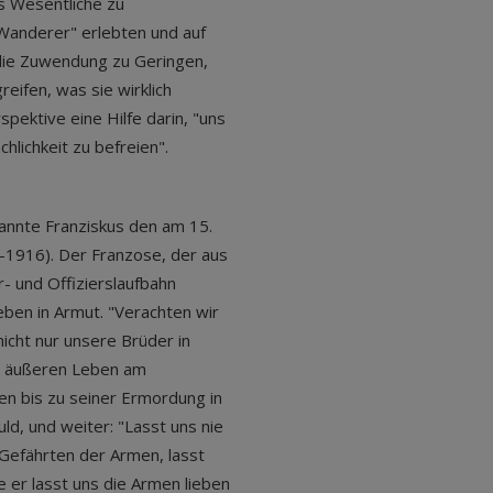
as Wesentliche zu
 Wanderer" erlebten und auf
 die Zuwendung zu Geringen,
eifen, was sie wirklich
pektive eine Hilfe darin, "uns
hlichkeit zu befreien".
 nannte Franziskus den am 15.
-1916). Der Franzose, der aus
- und Offizierslaufbahn
eben in Armut. "Verachten wir
 nicht nur unsere Brüder in
em äußeren Leben am
en bis zu seiner Ermordung in
d, und weiter: "Lasst uns nie
 Gefährten der Armen, lasst
 er lasst uns die Armen lieben