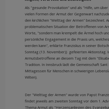
Als "gesunde Provokation" und als "Hilfe, um übe
vielen Formen der Armut der Gegenwart nachzude
den kirchlichen "Welttag der Armen" bezeichnet. A
problematischen Situation der Betroffenen von A
Worte, "sondern man krempelt die Ärmel hoch und
persönliche Engagement in die Praxis um, welches
werden kann", erklärte Franziskus in seiner Bot
Sonntag (13. November)) gefeierten Aktionstag. I
Armutsbetroffene an diesem Tag mit dem "Elisabe
Tradition. In Innsbruck lädt die Gemeinschaft Sant
Mittagessen für Menschen in schwierigen Lebenslag
Wilten).
Der "Welttag der Armen" wurde von Papst Franzi
findet jeweils am zweiten Sonntag vor dem 1. Adve
Thema Armut als "Herzensanliegen des Evangeliums