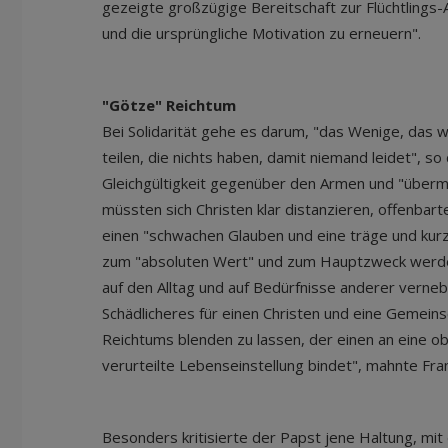
gezeigte großzügige Bereitschaft zur Flüchtlings
und die ursprüngliche Motivation zu erneuern".
"Götze" Reichtum
Bei Solidarität gehe es darum, "das Wenige, das w
teilen, die nichts haben, damit niemand leidet", so
Gleichgültigkeit gegenüber den Armen und "übermä
müssten sich Christen klar distanzieren, offenbar
einen "schwachen Glauben und eine träge und kur
zum "absoluten Wert" und zum Hauptzweck werde, 
auf den Alltag und auf Bedürfnisse anderer vernebe
Schädlicheres für einen Christen und eine Gemeins
Reichtums blenden zu lassen, der einen an eine ob
verurteilte Lebenseinstellung bindet", mahnte Fra
Besonders kritisierte der Papst jene Haltung, mi