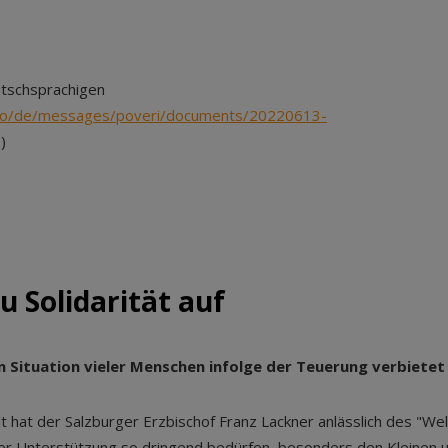
eutschsprachigen
esco/de/messages/poveri/documents/20220613-
)
u Solidarität auf
 Situation vieler Menschen infolge der Teuerung verbietet
 hat der Salzburger Erzbischof Franz Lackner anlässlich des "Wel
er Unterstützung so dringend bedürfen, besonders den Kleinen un