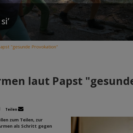
si’
Papst "gesunde Provokation"
rmen laut Papst "gesund
Teilen
len zum Teilen, zur
rmen als Schritt gegen