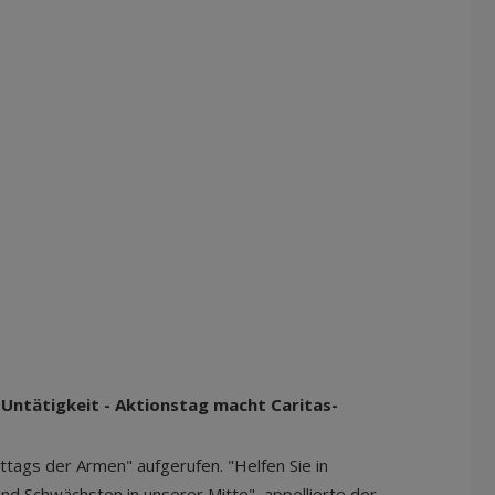
 Untätigkeit - Aktionstag macht Caritas-
ttags der Armen" aufgerufen. "Helfen Sie in
d Schwächsten in unserer Mitte", appellierte der