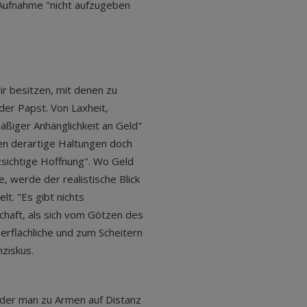
-Aufnahme "nicht aufzugeben
ir besitzen, mit denen zu
 der Papst. Von Laxheit,
ßiger Anhänglichkeit an Geld"
ten derartige Haltungen doch
zsichtige Hoffnung". Wo Geld
werde der realistische Blick
lt. "Es gibt nichts
chaft, als sich vom Götzen des
erflächliche und zum Scheitern
nziskus.
t der man zu Armen auf Distanz