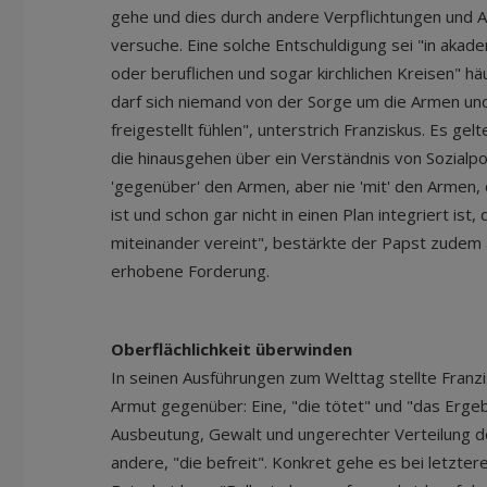
gehe und dies durch andere Verpflichtungen und
versuche. Eine solche Entschuldigung sei "in aka
oder beruflichen und sogar kirchlichen Kreisen" hä
darf sich niemand von der Sorge um die Armen und
freigestellt fühlen", unterstrich Franziskus. Es ge
die hinausgehen über ein Verständnis von Sozialpolit
'gegenüber' den Armen, aber nie 'mit' den Armen, di
ist und schon gar nicht in einen Plan integriert ist,
miteinander vereint", bestärkte der Papst zudem 
erhobene Forderung.
Oberflächlichkeit überwinden
In seinen Ausführungen zum Welttag stellte Franz
Armut gegenüber: Eine, "die tötet" und "das Ergeb
Ausbeutung, Gewalt und ungerechter Verteilung de
andere, "die befreit". Konkret gehe es bei letzte