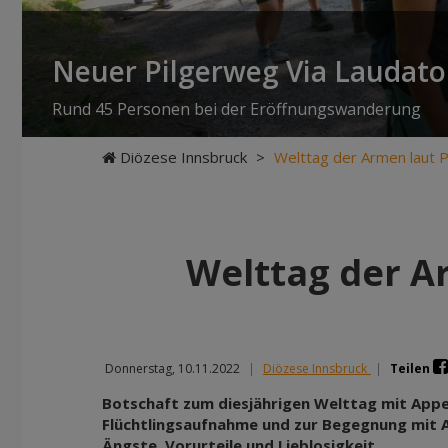
Neuer Pilgerweg Via Laudato 
Rund 45 Personen bei der Eröffnungswanderung
Diözese Innsbruck
>
Welttag der Armen laut 
Welttag der A
Donnerstag, 10.11.2022
|
Diözese Innsbruck
|
Teilen
Botschaft zum diesjährigen Welttag mit Appel
Flüchtlingsaufnahme und zur Begegnung mit A
Ängste, Vorurteile und Lieblosigkeit