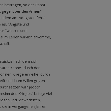
n beitragen, so der Papst.
ät gegenüber den Armen",
andem am Nötigsten fehlt".
 es, "Ängste und
zur "wahren und
 es im Leben wirklich ankomme,
schaft.
nziskus nach dem sich
Katastrophe" durch den
ionalen Kriege einreihe, durch
eift und ihren Willen gegen
urchsetzen will" jedoch
hnsinn des Krieges" bringe viel
rlosen und Schwächsten,
, die in vergangenen Jahren