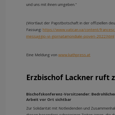
und uns mit ihnen umgeben."
(Wortlaut der Papstbotschaft in der offiziellen d
Fassung:
https://www.vatican.va/content/franc
messaggio-vi-giornatamondiale-poveri-2022.html
Eine Meldung von
www.kathpress.at
Erzbischof Lackner ruft z
Bischofskonferenz-Vorsitzender: Bedrohlichen
Arbeit vor Ort sichtbar
Zur Solidarität mit Notleidenden und Zusammenhalt
diesen besonders schwierigen Zeiten jenen, die d