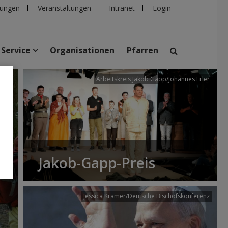
ungen
Veranstaltungen
Intranet
Login
Service
Organisationen
Pfarren
/dibk
Arbeitskreis Jakob Gapp/Johannes Erler
suchen
taltungen
Personen
Pfarren
Einrichtungen
Jakob-Gapp-Preis
Jessica Krämer/Deutsche Bischofskonferenz