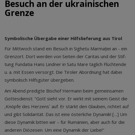
Besuch an der ukrainischen
Grenze
Symbolische Übergabe einer Hilfslieferung aus Tirol
Für Mittwoch stand ein Besuch in Sighetu Marmației an - ein
Grenzort. Dort wer­den von Sei­ten der Cari­tas und der Stif­
tung Fun­da­tia Hans Lind­ner in Satu Mare täg­lich Flüch­ten­de
u. a. mit Essen versorgt. Die Tiroler Abordnung hat dabei
symbolisch Hilfsgüter übergeben.
Am Abend predigte Bischof Hermann beim gemeinsamen
Gottesdienst: "Gott sieht vor. Er wirkt mit seinem Geist die
,Knöpfe des Herzens´ auf. Er stärkt den Glauben, richtet auf
und gibt Solidarität. Das ist eine österliche Dynamik! […] Um
diese Dynamik bitten wir – für Rumänien, aber auch für die
anderen Diözesen. Um eine Dynamik der Liebe!"