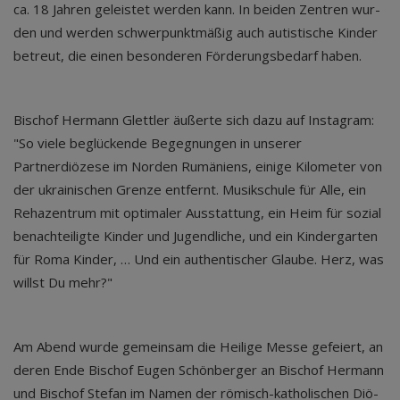
ca. 18 Jah­ren geleis­tet wer­den kann. In bei­den Zen­tren wur­
den und wer­den schwer­punkt­mä­ßig auch autis­ti­sche Kin­der
betreut, die einen beson­de­ren För­de­rungs­be­darf haben.
Bischof Hermann Glettler äußerte sich dazu auf Instagram:
"So viele beglückende Begegnungen in unserer
Partnerdiözese im Norden Rumäniens, einige Kilometer von
der ukrainischen Grenze entfernt. Musikschule für Alle, ein
Rehazentrum mit optimaler Ausstattung, ein Heim für sozial
benachteiligte Kinder und Jugendliche, und ein Kindergarten
für Roma Kinder, … Und ein authentischer Glaube. Herz, was
willst Du mehr?"
Am Abend wur­de gemein­sam die Hei­li­ge Mes­se gefei­ert, an
deren Ende Bischof Eugen Schön­ber­ger an Bischof Hermann
und Bischof Stefan im Namen der römisch-katho­li­schen Diö­