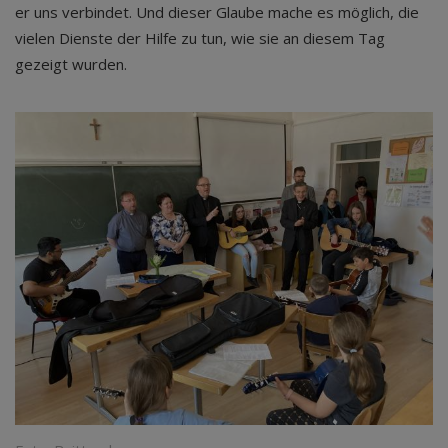
er uns ver­bin­det. Und die­ser Glau­be mache es mög­lich, die
vie­len Diens­te der Hil­fe zu tun, wie sie an die­sem Tag
gezeigt wurden.