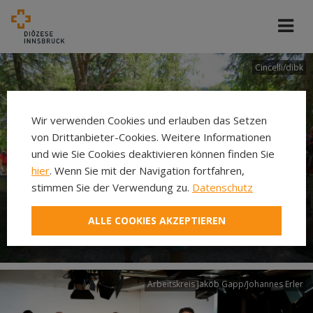
Cincelli/dibk
Wir verwenden Cookies und erlauben das Setzen
von Drittanbieter-Cookies. Weitere Informationen
und wie Sie Cookies deaktivieren können finden Sie
hier
. Wenn Sie mit der Navigation fortfahren,
stimmen Sie der Verwendung zu.
Datenschutz
Neuer Pilgerweg Via
ALLE COOKIES AKZEPTIEREN
Laudato si’
Arbeitskreis Jakob Gapp/Johannes Erler