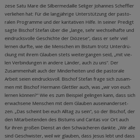
ze­se Satu Mare die Sil­ber­me­dail­le Seli­ger Johan­nes Scheff­ler
ver­lie­hen hat: Für die lang­jäh­ri­ge Unter­stüt­zung der pas­to­
ra­len Pro­gram­me und der kari­ta­ti­ven Hil­fe. In sei­ner Pre­digt
sag­te Bischof Ste­fan über die ​„lan­ge, sehr wech­sel­haf­te und
ein­drucks­vol­le Geschich­te der Diö­ze­se“, dass er sehr viel
ler­nen durf­te, wie die Men­schen im Bis­tum trotz Unter­drü­
ckung mit ihrem Glau­ben stets wei­ter­gan­gen seid, ​„mit vie­
len Ver­bin­dun­gen in ande­re Län­der, auch zu uns“. Der
Zusam­men­halt auch der Min­der­hei­ten und die pas­to­ra­le
Arbeit sei­en ein­drucks­voll. Bischof Ste­fan fra­ge sich zusam­
men mit Bischof Her­mann Glett­ler auch, was ​„wir von euch
ler­nen kön­nen?“ Wie es zum Bei­spiel gelin­gen kann, dass sich
erwach­se­ne Men­schen mit dem Glau­ben aus­ein­an­der­set­
zen. ​„Das scheint bei euch All­tag zu sein“, so der Bischof, der
den Mit­ar­bei­ten­den des Bis­tums und Cari­tas vor Ort auch
für ihren gro­ßen Dienst an den Schwä­che­ren dank­te. ​„Wir alle
sind Geschwis­ter, weil wir glau­ben, dass Jesus lebt und dass