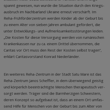
spannt gewe­sen, nun wur­de die Situa­ti­on durch den Kriegs­
aus­bruch im Nach­bar­land Ukrai­ne erneut ver­schärft. Im
Reha-Früh­för­der­zen­trum wer­den Kin­der ab der Geburt bis
zu einem Alter von sie­ben Jah­ren ambu­lant geför­dert, die
unter Ent­wick­lungs- und Auf­merk­sam­keits­stö­run­gen lei­den. ​
„Die Kos­ten für die­se Ver­sor­gung wer­den von rumä­ni­schen
Kran­ken­kas­sen nur zu ca. einem Drit­tel über­nom­men, die
Cari­tas vor Ort muss den Rest der Kos­ten selbst tra­gen“,
erklärt Cari­tas­vor­stand Kon­rad Nie­der­län­der.
Ein wei­te­res Reha-Zen­trum in der Stadt Satu Mare ist das
Reha-Zen­trum Janos Scheff­ler, in dem über­wie­gend geis­tig
und kör­per­lich beein­träch­tig­te Men­schen the­ra­peu­tisch ver­
sorgt wer­den. Trä­ger sind die Barm­her­zi­gen Schwes­tern,
deren Kon­zept so auf­ge­baut ist, dass an einem Ort umfas­
send Hil­fe für Men­schen von der Geburt bis zum Alter von