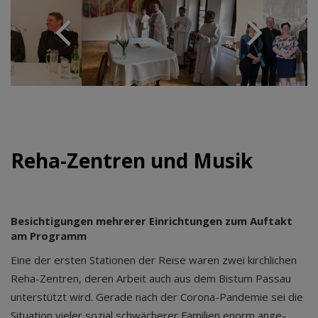
Reha-Zentren und Musik
Besichtigungen mehrerer Einrichtungen zum Auftakt
am Programm
Eine der ers­ten Sta­tio­nen der Rei­se waren zwei kirch­li­chen
Reha-Zen­tren, deren Arbeit auch aus dem Bis­tum Pas­sau
unter­stützt wird. Gera­de nach der Coro­na-Pan­de­mie sei die
Situa­ti­on vie­ler sozi­al schwä­che­rer Fami­li­en enorm ange­