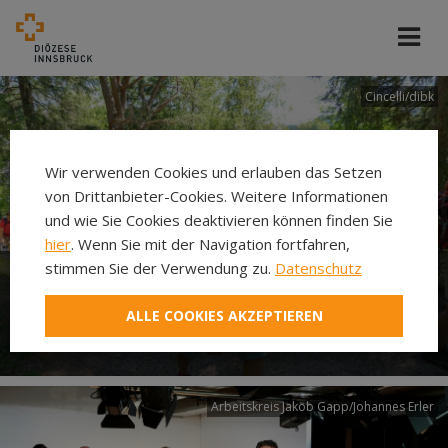
Cincelli/dibk
Wir verwenden Cookies und erlauben das Setzen
von Drittanbieter-Cookies. Weitere Informationen
und wie Sie Cookies deaktivieren können finden Sie
hier
. Wenn Sie mit der Navigation fortfahren,
stimmen Sie der Verwendung zu.
Datenschutz
Neuer Pilgerweg Via
ALLE COOKIES AKZEPTIEREN
Laudato si’
Arbeitskreis Jakob Gapp/Johannes Erler